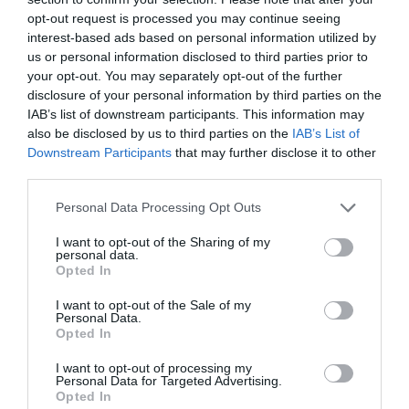
2Playbook Intelligence
es la unidad de datos e
opt-out request is processed you may continue seeing
inteligencia de mercado de 2Playbook, cuya plataforma
interest-based ads based on personal information utilized by
de datos monitoriza en tiempo real el negocio de más
us or personal information disclosed to third parties prior to
de 280 clubes de fútbol y baloncesto de toda Europa,
your opt-out. You may separately opt-out of the further
la asistencia a todos los eventos deportivos y de
disclosure of your personal information by third parties on the
entretenimiento en España, así como más de 20.000
contratos de patrocinio en el mercado español,
IAB’s list of downstream participants. This information may
segmentados por competición, tipología de activos,
also be disclosed by us to third parties on the
IAB’s List of
marcas, categorías de producto y valor económico
Downstream Participants
that may further disclose it to other
aproximado de cada acuerdo. Si quieres más
third parties.
información, contacta con nosotros a través de
intelligence@2playbook.com
.
Personal Data Processing Opt Outs
Añadir
2Playbook
como fuente preferida de Google
I want to opt-out of the Sharing of my
personal data.
de forma gratuita
Opted In
Mantente informado con las últimas noticias de actualidad.
ACTIVAR AHORA
I want to opt-out of the Sale of my
Personal Data.
Opted In
Compartir
I want to opt-out of processing my
Personal Data for Targeted Advertising.
Opted In
Imprimir