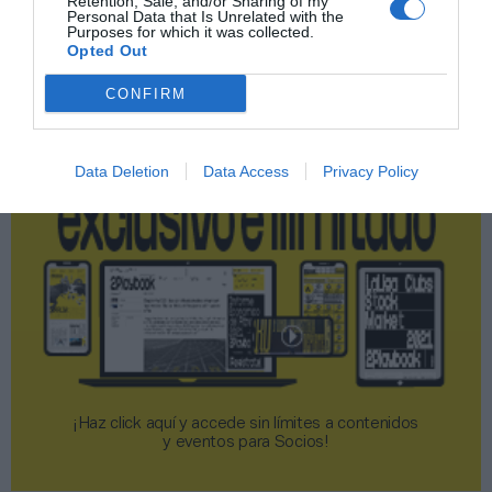
Retention, Sale, and/or Sharing of my
Personal Data that Is Unrelated with the
Purposes for which it was collected.
Opted Out
2P
2Playbook Club
CONFIRM
Data Deletion
Data Access
Privacy Policy
¡Haz click aquí y accede sin límites a contenidos
y eventos para Socios!​​​​​​​