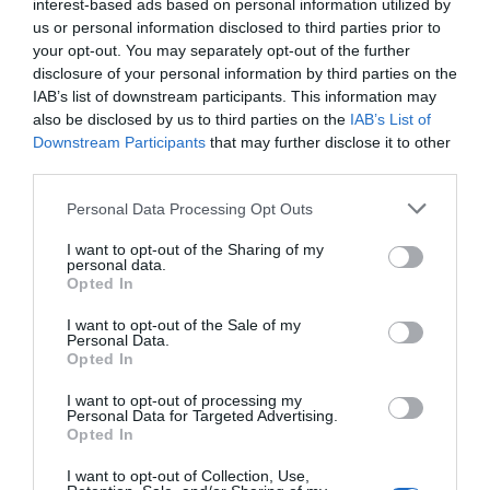
interest-based ads based on personal information utilized by
de euros). En Europa el avance fue del 45,8%, hasta 908
us or personal information disclosed to third parties prior to
millones de libras (1.064 millones de euros).
your opt-out. You may separately opt-out of the further
disclosure of your personal information by third parties on the
Añadir
2Playbook
como fuente preferida de Google
IAB’s list of downstream participants. This information may
de forma gratuita
also be disclosed by us to third parties on the
IAB’s List of
Mantente informado con las últimas noticias de actualidad.
Downstream Participants
that may further disclose it to other
ACTIVAR AHORA
third parties.
Personal Data Processing Opt Outs
Compartir
I want to opt-out of the Sharing of my
personal data.
Imprimir
Opted In
I want to opt-out of the Sale of my
Índex
2P
Personal Data.
Opted In
JD Sports
I want to opt-out of processing my
Personal Data for Targeted Advertising.
Opted In
I want to opt-out of Collection, Use,
Publicidad