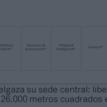
Biblioteca
Directorio de
2Playbook
2P
Eventos
2P
2P
2P
online
proveedores
Intelligence
elgaza su sede central: libe
26.000 metros cuadrados 