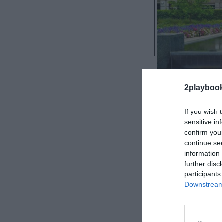
2Playbook
2playboo
If you wish 
sensitive in
confirm you
Nike también a
continue se
information 
dejado dos edi
further disc
cuartel genera
participants
Business Journ
Downstream 
traslado.
Nike se habí
metros cuadrad