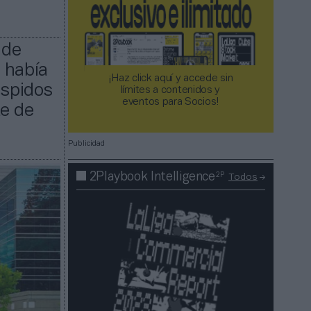
 de
 había
¡Haz click aquí y accede sin
espidos
límites a contenidos y
eventos para Socios!​​​​​​​
te de
Publicidad
2P
2Playbook Intelligence
Todos