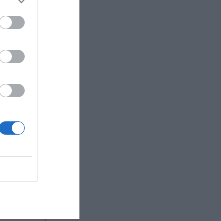
n su sede
justes de
, gran
rica ya le
umar el
entas un
45
llones de
ros
ción de
R AHORA