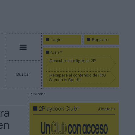
Login
Registro
Menú
2P
Push
¡Descubre Intelligence 2P!
Buscar
¡Recupera el contenido de PRO
Women in Sports!
Publicidad
2P
2Playbook Club
¡Únete!
ra
en