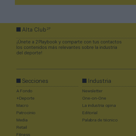
2P
Alta Club
¡Únete a 2Playbook y comparte con tus contactos
los contenidos más relevantes sobre la industria
del deporte!
Secciones
Industria
A Fondo
Newsletter
+Deporte
One-on-One
Macro
La industria opina
Patrocinio
Editorial
Media
Palabra de técnico
Retail
Fitness