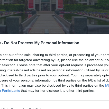
21 de enero de 2021
k -
Do Not Process My Personal Information
to opt-out of the sale, sharing to third parties, or processing of your per
Guardar
Me gusta
formation for targeted advertising by us, please use the below opt-out s
r selection. Please note that after your opt-out request is processed y
delgaza su sede central.
La compañía norteamerica
eing interest-based ads based on personal information utilized by us or
disclosed to third parties prior to your opt-out. You may separately opt-
ficios ubicados
en el campus Tektronix
, anexo a su
losure of your personal information by third parties on the IAB’s list of
l, según ha informado la consultora JLL y recoge
Por
. This information may also be disclosed by us to third parties on the
IA
al
. Por ahora no se han ofrecido más detalles sobre 
Participants
that may further disclose it to other third parties.
a instalado en este complejo de oficinas, con más d
os a su disposición, años atrás como parte de su p