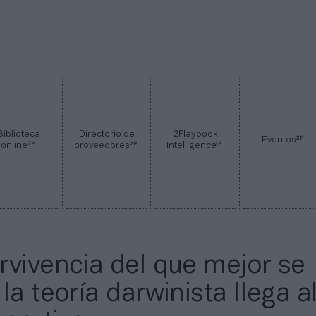
Biblioteca
Directorio de
2Playbook
2P
Eventos
2P
2P
2P
online
proveedores
Intelligence
rvivencia del que mejor se
la teoría darwinista llega a