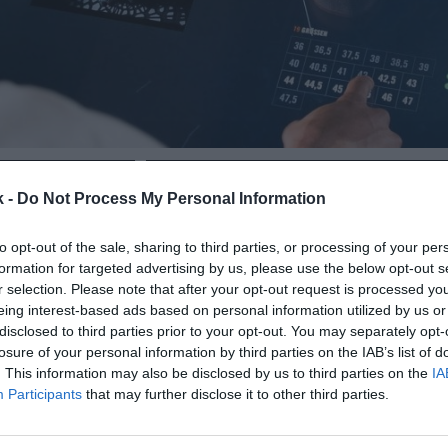
o
8 de enero de 2021
k -
Do Not Process My Personal Information
Guardar
Me gusta
to opt-out of the sale, sharing to third parties, or processing of your per
formation for targeted advertising by us, please use the below opt-out s
rovocada por la Covid-19 se ha convertido en la gran
r selection. Please note that after your opt-out request is processed y
eing interest-based ads based on personal information utilized by us or
tendencias es hoy una cuestión innegable. El sector 
disclosed to third parties prior to your opt-out. You may separately opt-
ien ha logrado capear la crisis con una mayor resilien
losure of your personal information by third parties on the IAB’s list of
s, af
. This information may also be disclosed by us to third parties on the
IA
Participants
that may further disclose it to other third parties.