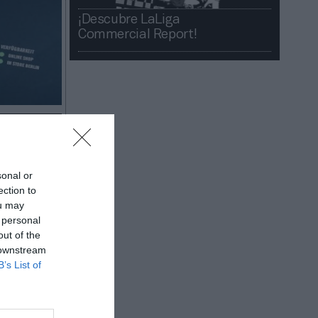
¡Descubre LaLiga
Commercial Report!​​
sonal or
ection to
ou may
 personal
del retail
out of the
cia que
 downstream
B’s List of