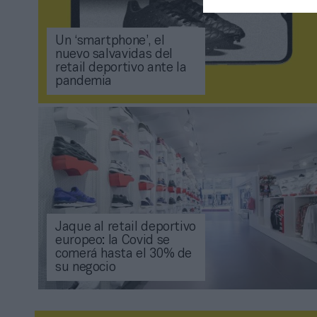
Un ‘smartphone’, el
nuevo salvavidas del
retail deportivo ante la
pandemia
Jaque al retail deportivo
europeo: la Covid se
comerá hasta el 30% de
su negocio