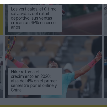
Los verticales, el último
salvavidas del retail
deportivo: sus ventas
crecen un 48% en cinco
años
Nike retoma el
crecimiento en 2020:
alza del 4% en el primer
semestre por el online y
China