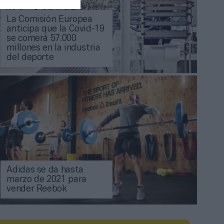
La Comisión Europea
anticipa que la Covid-19
se comerá 57.000
millones en la industria
del deporte
Adidas se da hasta
marzo de 2021 para
vender Reebok