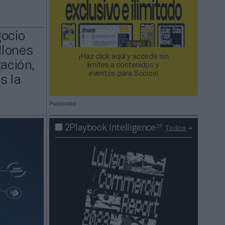
gocio
llones
¡Haz click aquí y accede sin
zación,
límites a contenidos y
eventos para Socios!​​​​​​​
s la
Publicidad
2P
2Playbook Intelligence
Todos