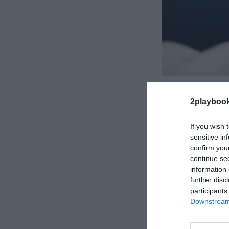
Álvaro Carreter
2playboo
If you wish 
sensitive in
Que la crisis p
confirm you
continue se
aceleradora de 
information 
deportivo, si b
further disc
otras industria
participants
Downstream 