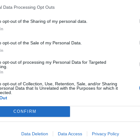
l Data Processing Opt Outs
o opt-out of the Sharing of my personal data.
n no formas parte de 2Playbook Club
In
¡Hazte Socio para acceder a este contenido exclusivo!
o opt-out of the Sale of my Personal Data.
¡Suscríbete!
Inicia sesión
In
to opt-out of processing my Personal Data for Targeted
ing.
In
o opt-out of Collection, Use, Retention, Sale, and/or Sharing
Imprimir
ersonal Data that Is Unrelated with the Purposes for which it
lected.
Out
CONFIRM
Data Deletion
Data Access
Privacy Policy