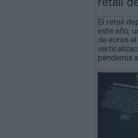
retail d
El retail d
este año, 
de euros el
verticaliza
pandemia a