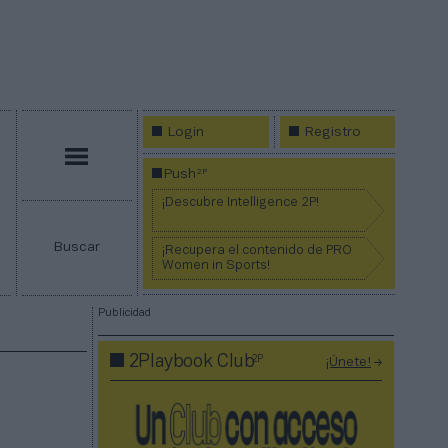
Login
Registro
Menú
2P
Push
¡Descubre Intelligence 2P!
Buscar
¡Recupera el contenido de PRO
Women in Sports!
Publicidad
2P
2Playbook Club
¡Únete!
l