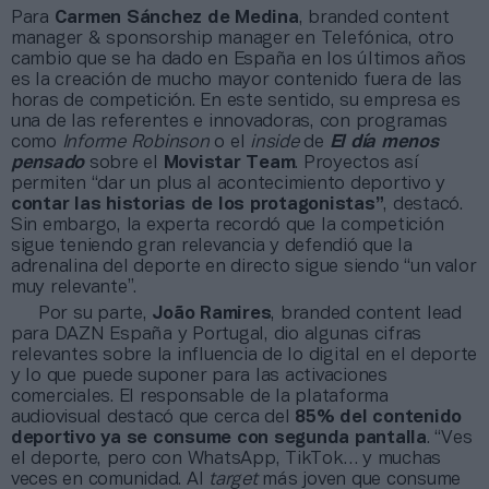
Para
Carmen Sánchez de Medina
, branded content
manager & sponsorship manager en Telefónica, otro
cambio que se ha dado en España en los últimos años
es la creación de mucho mayor contenido fuera de las
horas de competición. En este sentido, su empresa es
una de las referentes e innovadoras, con programas
como
Informe Robinson
o el
inside
de
El día menos
pensado
sobre el
Movistar Team
. Proyectos así
permiten “dar un plus al acontecimiento deportivo y
contar las historias de los protagonistas”
, destacó.
Sin embargo, la experta recordó que la competición
sigue teniendo gran relevancia y defendió que la
adrenalina del deporte en directo sigue siendo “un valor
muy relevante”.
Por su parte,
João Ramires
, branded content lead
para DAZN España y Portugal, dio algunas cifras
relevantes sobre la influencia de lo digital en el deporte
y lo que puede suponer para las activaciones
comerciales. El responsable de la plataforma
audiovisual destacó que cerca del
85% del contenido
deportivo ya se consume con segunda pantalla
. “Ves
el deporte, pero con WhatsApp, TikTok… y muchas
veces en comunidad. Al
target
más joven que consume