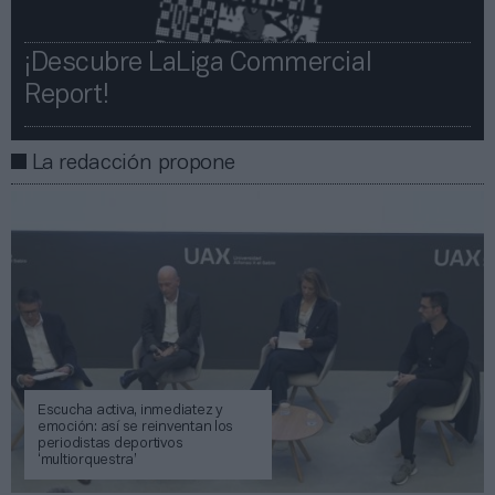
¡Descubre LaLiga Commercial
Report!​​
La redacción propone
Escucha activa, inmediatez y
emoción: así se reinventan los
periodistas deportivos
‘multiorquestra’