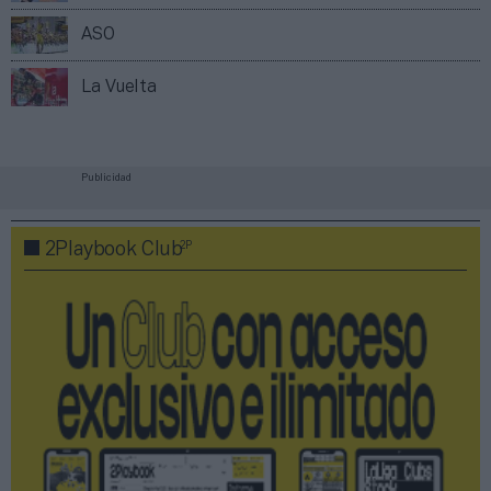
ASO
La Vuelta
Publicidad
2P
2Playbook Club