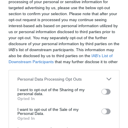
recordó de su paso por la
NBA
que en la liga
processing of your personal or sensitive information for
estadounidense de baloncesto,
“por cada hora de
targeted advertising by us, please use the below opt-out
partido, se producían cuatro horas adicionales”
de
section to confirm your selection. Please note that after your
contenido.
opt-out request is processed you may continue seeing
interest-based ads based on personal information utilized by
us or personal information disclosed to third parties prior to
Relacionado
Jordi Bertomeu: “La liga de NBA en Europa pone en la
your opt-out. You may separately opt-out of the further
mesa más incertidumbre y paraliza inversiones”
disclosure of your personal information by third parties on the
IAB’s list of downstream participants. This information may
also be disclosed by us to third parties on the
IAB’s List of
En ese trabajo de llegada al público, Sánchez de
Downstream Participants
that may further disclose it to other
Medina puso otro ejemplo: el de la Movistar Media
third parties.
Maratón de Madrid, disputada el pasado domingo.
“Cada corredor, cuando pasaba la meta, recibió un
Personal Data Processing Opt Outs
video al momento con su llegada a meta, el recorrido y
la marca que había hecho. Son
acciones que
I want to opt-out of the Sharing of my
amplifican la experiencia del evento”
, apuntó.
personal data.
Opted In
Otro aspecto que buscan los espónsors, recordó la
responsable de Telefónica, es
“transmitir los valores
I want to opt-out of the Sale of my
de la marca”
. En su caso, Telefónica, a través de
Personal Data.
iniciativas como
#MejorConectados
, fomenta el
Opted In
desarrollo personal y profesional mediante contenido
con reflexiones e historias, donde sus patrocinios