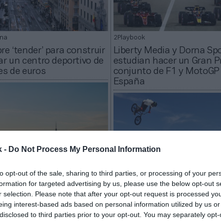
na
2Playbook
re ‘tender’ para construir
Liberty Media y Dorna Sp
ar un centro deportivo de
estudian hacer un Gran P
es de euros
conjunto de F1 y MotoGP
España
k -
Do Not Process My Personal Information
to opt-out of the sale, sharing to third parties, or processing of your per
formation for targeted advertising by us, please use the below opt-out s
na
r selection. Please note that after your opt-out request is processed y
2Playbook
sca aliado para construir
eing interest-based ads based on personal information utilized by us or
ar un centro deportivo por
La capitalidad mundial de
disclosed to third parties prior to your opt-out. You may separately opt-
es de euros
genera en Madrid un imp