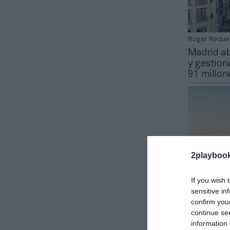
Roger Reque
Madrid ab
y gestion
91 millon
2playboo
If you wish 
sensitive in
Roger Reque
confirm you
Madrid bu
continue se
y gestion
information 
84 millon