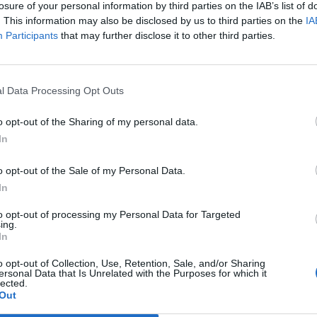
losure of your personal information by third parties on the IAB’s list of
145 millones en 2022
. This information may also be disclosed by us to third parties on the
IA
Participants
that may further disclose it to other third parties.
l Data Processing Opt Outs
o opt-out of the Sharing of my personal data.
In
o opt-out of the Sale of my Personal Data.
ía
In
ca a concurso la
ión y gestión de pistas
to opt-out of processing my Personal Data for Targeted
en Chamartín por 11
ing.
In
o opt-out of Collection, Use, Retention, Sale, and/or Sharing
ersonal Data that Is Unrelated with the Purposes for which it
lected.
Out