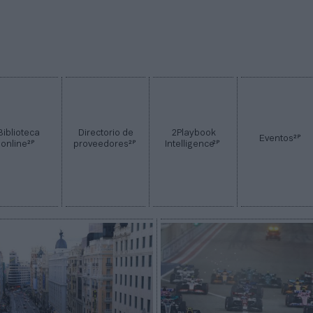
Biblioteca
Directorio de
2Playbook
2P
Eventos
2P
2P
2P
online
proveedores
Intelligence