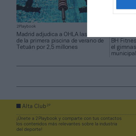
2Playbook
2Playbook B
Madrid adjudica a OHLA las obras
de la primera piscina de verano de
BH Fitnes
Tetuán por 2,5 millones
el gimnas
municipa
2P
Alta Club
¡Únete a 2Playbook y comparte con tus contactos
los contenidos más relevantes sobre la industria
del deporte!