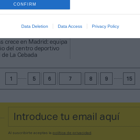
CONFIRM
Data Deletion
Data Access
Privacy Policy
rands
s crece en Madrid: equipa
io del centro deportivo
l de La Cebada
1
5
6
7
8
9
15
Al suscribirte aceptas la
política de privacidad
.