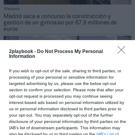
2Playbook
Madrid saca a concurso la construcción y
gestión de un gimnasio por 87,9 millones de
euros
2playbook -
Do Not Process My Personal
Information
If you wish to opt-out of the sale, sharing to third parties, or
processing of your personal or sensitive information for
targeted advertising by us, please use the below opt-out
section to confirm your selection. Please note that after your
opt-out request is processed you may continue seeing
interest-based ads based on personal information utilized by
us or personal information disclosed to third parties prior to
your opt-out. You may separately opt-out of the further
disclosure of your personal information by third parties on the
2Playbook
IAB’s list of downstream participants. This information may
Madrid busca aliado para prestar servicios
also be disclosed by us to third parties on the
IAB’s List of