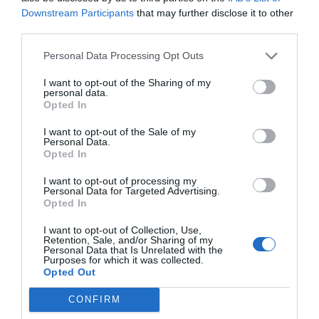
deportivos en un gimnasio municipal por 7,4
Downstream Participants
that may further disclose it to other
millones
third parties.
Personal Data Processing Opt Outs
I want to opt-out of the Sharing of my
personal data.
Opted In
I want to opt-out of the Sale of my
Personal Data.
Opted In
I want to opt-out of processing my
Personal Data for Targeted Advertising.
Opted In
I want to opt-out of Collection, Use,
Patricia López
Retention, Sale, and/or Sharing of my
Personal Data that Is Unrelated with the
El ex director general de Forus logra su primer
Purposes for which it was collected.
proyecto en Madrid con un gimnasio por 5
Opted Out
millones
CONFIRM