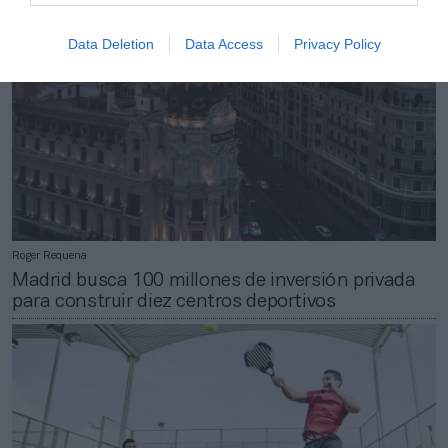
Data Deletion
Data Access
Privacy Policy
Roger Requena
Madrid busca 100 millones de inversión privada
para construir diez centros deportivos