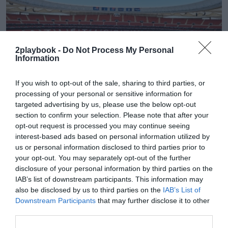
2playbook -
Do Not Process My Personal
Information
If you wish to opt-out of the sale, sharing to third parties, or
processing of your personal or sensitive information for
Santiago Gutierrez
targeted advertising by us, please use the below opt-out
El Atlético de Madrid aumenta el aforo del Cívitas
section to confirm your selection. Please note that after your
Metropolitano para albergar 70.460 espectadores
opt-out request is processed you may continue seeing
interest-based ads based on personal information utilized by
us or personal information disclosed to third parties prior to
Publicidad
your opt-out. You may separately opt-out of the further
disclosure of your personal information by third parties on the
IAB’s list of downstream participants. This information may
also be disclosed by us to third parties on the
IAB’s List of
Downstream Participants
that may further disclose it to other
third parties.