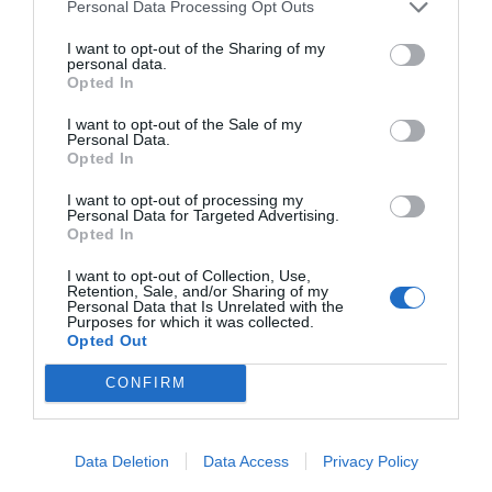
Personal Data Processing Opt Outs
I want to opt-out of the Sharing of my
personal data.
Opted In
I want to opt-out of the Sale of my
Personal Data.
Opted In
Roger Requena
I want to opt-out of processing my
Madrid invertirá hasta 11,6 millones en un centro
Personal Data for Targeted Advertising.
deportivo junto al Cívitas Metropolitano
Opted In
I want to opt-out of Collection, Use,
Retention, Sale, and/or Sharing of my
Personal Data that Is Unrelated with the
Purposes for which it was collected.
Opted Out
CONFIRM
Data Deletion
Data Access
Privacy Policy