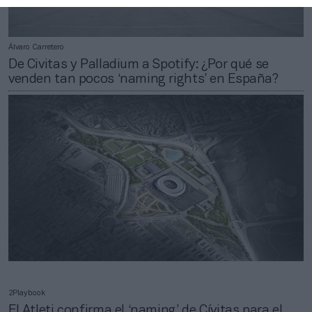
Álvaro Carretero
De Civitas y Palladium a Spotify: ¿Por qué se
venden tan pocos ‘naming rights’ en España?
2Playbook
El Atleti confirma el ‘naming’ de Cívitas para el