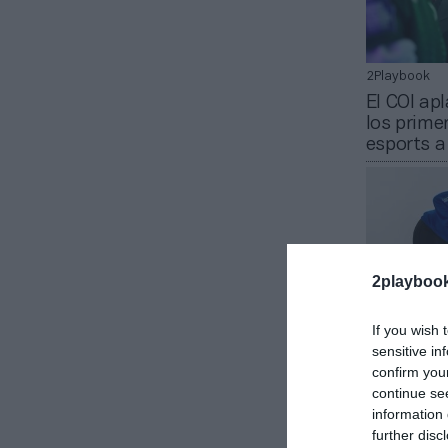
2Playbook
El COI ap
los prime
esports a
2playboo
If you wish 
sensitive in
confirm you
2Playbook
continue se
Activació
information 
2026: alo
further disc
equipo fe