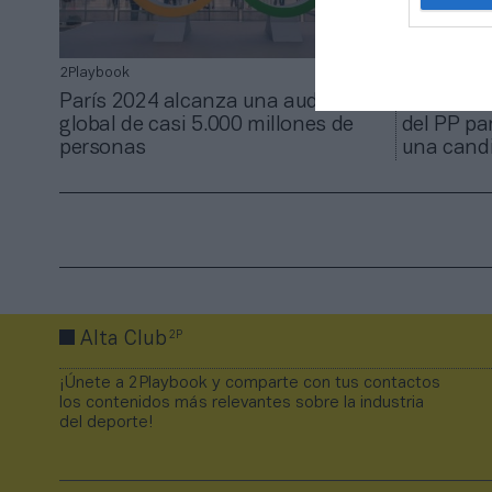
2Playbook
2Playbook
París 2024 alcanza una audiencia
Barcelona
global de casi 5.000 millones de
del PP par
personas
una candi
2P
Alta Club
¡Únete a 2Playbook y comparte con tus contactos
los contenidos más relevantes sobre la industria
del deporte!