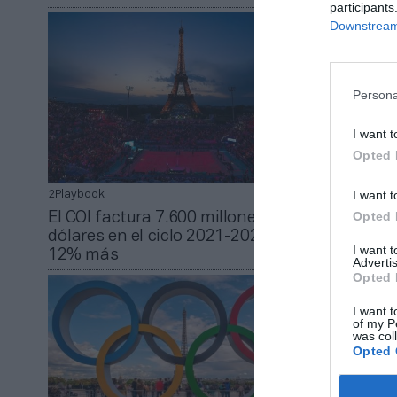
participants
Downstream 
Persona
I want t
Opted 
I want t
2Playbook
Juan Espinós
Opted 
El COI factura 7.600 millones de
India for
dólares en el ciclo 2021-2024, un
para los 
I want 
12% más
verano d
Advertis
Opted 
I want t
of my P
was col
Opted 