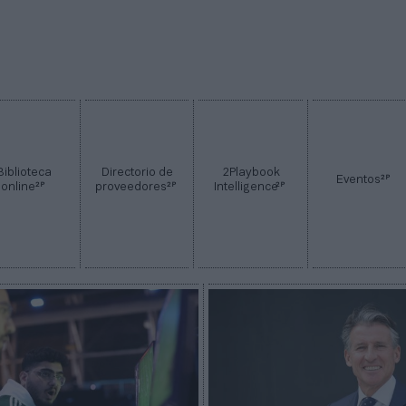
Biblioteca
Directorio de
2Playbook
2P
Eventos
2P
2P
2P
online
proveedores
Intelligence