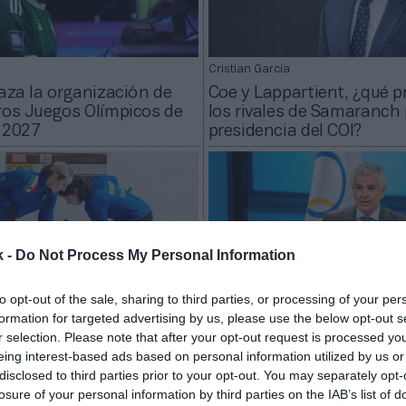
Cristian García
laza la organización de
Coe y Lappartient, ¿qué 
ros Juegos Olímpicos de
los rivales de Samaranch 
 2027
presidencia del COI?
k -
Do Not Process My Personal Information
to opt-out of the sale, sharing to third parties, or processing of your per
formation for targeted advertising by us, please use the below opt-out s
r selection. Please note that after your opt-out request is processed y
Cristian García
eing interest-based ads based on personal information utilized by us or
n Airbnb – Milano-Cortina
Un fondo para invertir en
disclosed to third parties prior to your opt-out. You may separately opt-
jarse y entrenar con el
flexibilidad al atleta: el pl
losure of your personal information by third parties on the IAB’s list of
menino de curling
Samaranch para presidir e