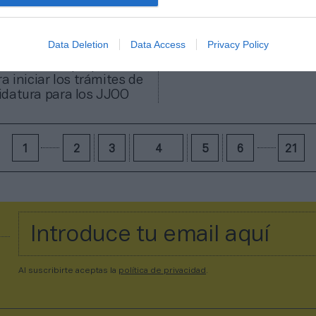
Data Deletion
Data Access
Privacy Policy
 rechaza la proposición
a iniciar los trámites de
datura para los JJOO
1
2
3
4
5
6
21
Al suscribirte aceptas la
política de privacidad
.