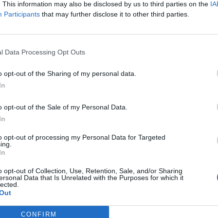
. This information may also be disclosed by us to third parties on the
IA
Participants
that may further disclose it to other third parties.
l Data Processing Opt Outs
o opt-out of the Sharing of my personal data.
In
o opt-out of the Sale of my Personal Data.
In
maliza su candidatura
Juegos Olímpicos de
to opt-out of processing my Personal Data for Targeted
e 2036
ing.
In
o opt-out of Collection, Use, Retention, Sale, and/or Sharing
ersonal Data that Is Unrelated with the Purposes for which it
lected.
Out
CONFIRM