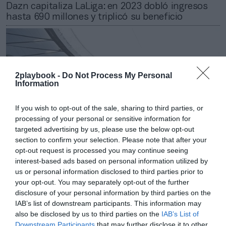
Dazn capitaliza LaLiga: en 2023 dobló ingresos
hasta 690 millones y triplicó su beneficio
2playbook -
Do Not Process My Personal
Information
If you wish to opt-out of the sale, sharing to third parties, or
processing of your personal or sensitive information for
targeted advertising by us, please use the below opt-out
section to confirm your selection. Please note that after your
opt-out request is processed you may continue seeing
interest-based ads based on personal information utilized by
us or personal information disclosed to third parties prior to
Jabier Izquierdo
your opt-out. You may separately opt-out of the further
Entre Movistar Plus+, Dazn, Mediapro y
disclosure of your personal information by third parties on the
autonómicas: así es la pugna por emitir el fútbol
IAB’s list of downstream participants. This information may
en España
also be disclosed by us to third parties on the
IAB’s List of
Downstream Participants
that may further disclose it to other