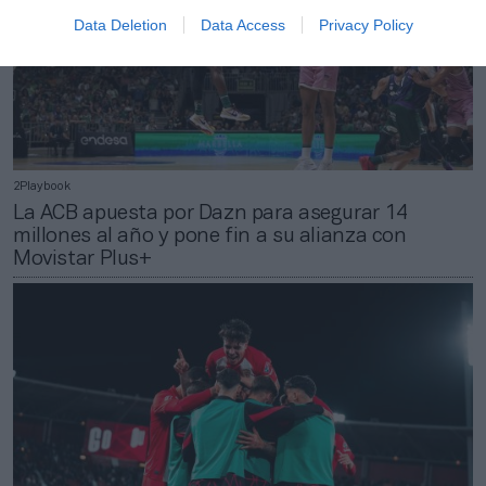
Data Deletion
Data Access
Privacy Policy
2Playbook
La ACB apuesta por Dazn para asegurar 14
millones al año y pone fin a su alianza con
Movistar Plus+