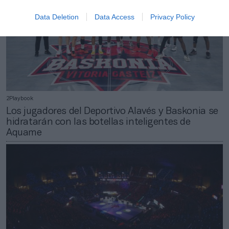
Data Deletion
Data Access
Privacy Policy
2Playbook
Los jugadores del Deportivo Alavés y Baskonia se
hidratarán con las botellas inteligentes de
Aquame