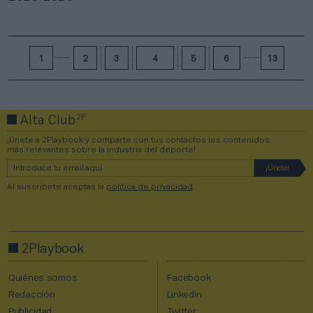
1
2
3
4
5
6
13
2P
Alta Club
¡Únete a 2Playbook y comparte con tus contactos los contenidos
más relevantes sobre la industria del deporte!
Al suscribirte aceptas la
política de privacidad
.
2Playbook
Quiénes somos
Facebook
Redacción
Linkedin
Publicidad
Twitter