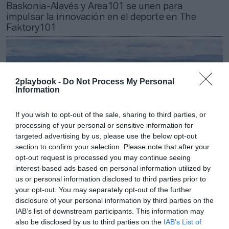
Baskonia-Alavés y Area101 se unen para
impulsar la innovación en el deporte en The
Faktory101
2playbook -
Do Not Process My Personal
Information
If you wish to opt-out of the sale, sharing to third parties, or
processing of your personal or sensitive information for
targeted advertising by us, please use the below opt-out
section to confirm your selection. Please note that after your
opt-out request is processed you may continue seeing
interest-based ads based on personal information utilized by
us or personal information disclosed to third parties prior to
Marc Menchén
your opt-out. You may separately opt-out of the further
Baskonia-Alavés lanza el proyecto Ondare con
disclosure of your personal information by third parties on the
una inversión de 96 millones de euros
IAB’s list of downstream participants. This information may
also be disclosed by us to third parties on the
IAB’s List of