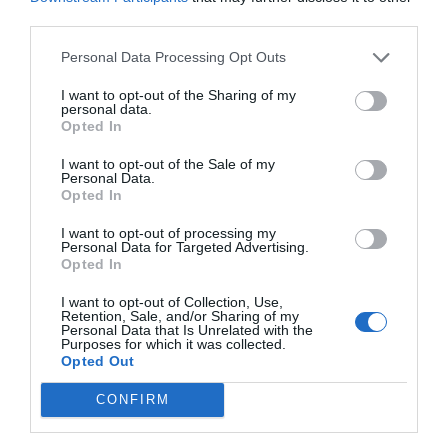
pantalón y a Ingevel como principal del femenino
third parties.
Personal Data Processing Opt Outs
I want to opt-out of the Sharing of my
personal data.
Opted In
I want to opt-out of the Sale of my
Personal Data.
Opted In
I want to opt-out of processing my
Personal Data for Targeted Advertising.
Opted In
I want to opt-out of Collection, Use,
2Playbook
Retention, Sale, and/or Sharing of my
Personal Data that Is Unrelated with the
Baskonia confirma a Cazoo como ‘title sponsor’
Purposes for which it was collected.
para las próximas tres temporadas
Opted Out
CONFIRM