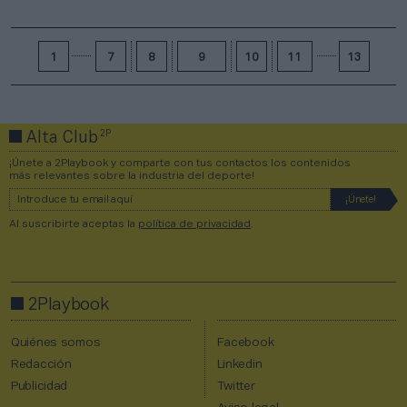
1
7
8
9
10
11
13
2P
Alta Club
¡Únete a 2Playbook y comparte con tus contactos los contenidos
más relevantes sobre la industria del deporte!
Al suscribirte aceptas la
política de privacidad
.
2Playbook
Quiénes somos
Facebook
Redacción
Linkedin
Publicidad
Twitter