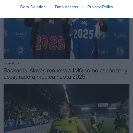
Data Deletion
Data Access
Privacy Policy
2Playbook
Baskonia-Alavés renueva a IMQ como espónsor y
aseguradora médica hasta 2025