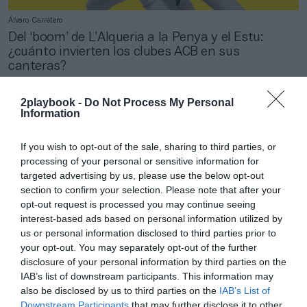
Álvaro Carretero
Del ‘boom’ de L’Alqueria a la Penya y el Estu:
¿cuánto invierten los clubes ACB en sus
canteras?
2playbook -
Do Not Process My Personal
Information
If you wish to opt-out of the sale, sharing to third parties, or
processing of your personal or sensitive information for
targeted advertising by us, please use the below opt-out
section to confirm your selection. Please note that after your
opt-out request is processed you may continue seeing
interest-based ads based on personal information utilized by
us or personal information disclosed to third parties prior to
your opt-out. You may separately opt-out of the further
disclosure of your personal information by third parties on the
IAB’s list of downstream participants. This information may
2Playbook
also be disclosed by us to third parties on the
IAB’s List of
El Alavés renueva a Silken para el frontal del
Downstream Participants
that may further disclose it to other