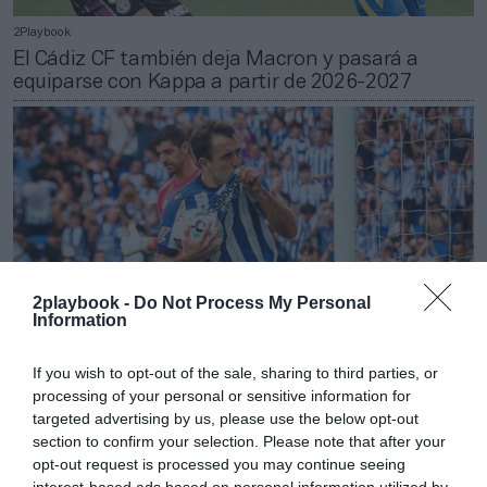
2Playbook
El Cádiz CF también deja Macron y pasará a
equiparse con Kappa a partir de 2026-2027
2playbook -
Do Not Process My Personal
Information
If you wish to opt-out of the sale, sharing to third parties, or
processing of your personal or sensitive information for
targeted advertising by us, please use the below opt-out
2Playbook
section to confirm your selection. Please note that after your
La Real Sociedad ‘muda’ de piel y firma con Joma
opt-out request is processed you may continue seeing
a partir de 2026-2027
interest-based ads based on personal information utilized by