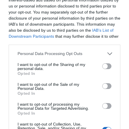
us or personal information disclosed to third parties prior to
your opt-out. You may separately opt-out of the further
disclosure of your personal information by third parties on the
IAB’s list of downstream participants. This information may
also be disclosed by us to third parties on the
IAB’s List of
Downstream Participants
that may further disclose it to other
third parties.
Personal Data Processing Opt Outs
I want to opt-out of the Sharing of my
personal data.
Opted In
2Playbook
I want to opt-out of the Sale of my
Personal Data.
La Cultural y Deportiva Leonesa firma a Macron
Opted In
como socio técnico tras su vuelta a LaLiga
I want to opt-out of processing my
Personal Data for Targeted Advertising.
Opted In
I want to opt-out of Collection, Use,
Retention, Sale, and/or Sharing of my