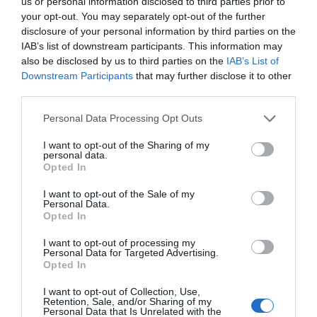
us or personal information disclosed to third parties prior to
Compartir
your opt-out. You may separately opt-out of the further
disclosure of your personal information by third parties on the
Imprimir
IAB’s list of downstream participants. This information may
also be disclosed by us to third parties on the
IAB’s List of
Downstream Participants
that may further disclose it to other
Índex
2P
third parties.
Personal Data Processing Opt Outs
Cádiz CF
I want to opt-out of the Sharing of my
Macron
personal data.
Opted In
Kappa
I want to opt-out of the Sale of my
Personal Data.
Opted In
LaLiga
I want to opt-out of processing my
Personal Data for Targeted Advertising.
Opted In
Publicidad
I want to opt-out of Collection, Use,
Retention, Sale, and/or Sharing of my
Personal Data that Is Unrelated with the