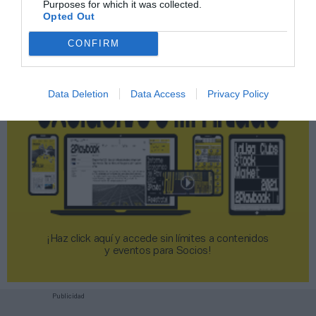
Purposes for which it was collected.
2P
2Playbook Club
Opted Out
CONFIRM
Data Deletion
Data Access
Privacy Policy
¡Haz click aquí y accede sin límites a contenidos
y eventos para Socios!​​​​​​​
Publicidad