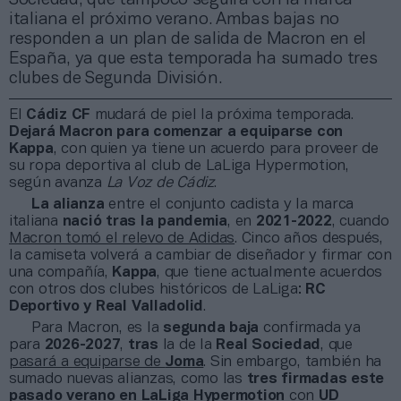
italiana el próximo verano. Ambas bajas no
responden a un plan de salida de Macron en el
España, ya que esta temporada ha sumado tres
clubes de Segunda División.
El
Cádiz CF
mudará de piel la próxima temporada.
Dejará Macron
para comenzar a equiparse con
Kappa
, con quien ya tiene un acuerdo para proveer de
su ropa deportiva al club de LaLiga Hypermotion,
según avanza
La Voz de Cádiz
.
La alianza
entre el conjunto cadista y la marca
italiana
nació tras la pandemia
, en
2021-2022
, cuando
Macron tomó el relevo de Adidas
. Cinco años después,
la camiseta volverá a cambiar de diseñador y firmar con
una compañía,
Kappa
, que tiene actualmente acuerdos
con otros dos clubes históricos de LaLiga:
RC
Deportivo y Real Valladolid
.
Para Macron, es la
segunda baja
confirmada ya
para
2026-2027
,
tras
la de la
Real Sociedad
, que
pasará a equiparse de
Joma
. Sin embargo, también ha
sumado nuevas alianzas, como las
tres firmadas este
pasado verano
en LaLiga Hypermotion
con
UD