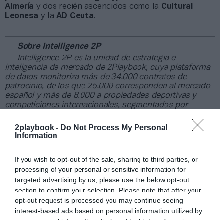
Almería
y dos recién ascendidos como la
Cultural
Leonesa
y la
AD Ceuta
.
Sobre Intelligence 2P
Intelligence 2P
es la unidad de estrategia e
inteligencia de mercado de 2Playbook, cuya plataforma
de datos monitoriza más de 34.000 contratos de
patrocinio, de los que 25.000 corresponden al mercado
español y más de 8.000 a propiedades deportivas y
competiciones internacionales, segmentados por
competición, tipología de activos, marcas, categorías de
producto y valor económico aproximado de cada
2playbook -
Do Not Process My Personal
acuerdo. Si quieres más información, contacta con
Information
nosotros en
intelligence@2playbook.com
.
If you wish to opt-out of the sale, sharing to third parties, or
Añadir
2Playbook
como fuente preferida de Google
processing of your personal or sensitive information for
de forma gratuita
targeted advertising by us, please use the below opt-out
Mantente informado con las últimas noticias de actualidad.
section to confirm your selection. Please note that after your
ACTIVAR AHORA
opt-out request is processed you may continue seeing
interest-based ads based on personal information utilized by