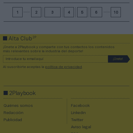
1
2
3
4
5
6
10
2P
Alta Club
¡Únete a 2Playbook y comparte con tus contactos los contenidos
más relevantes sobre la industria del deporte!
Al suscribirte aceptas la
política de privacidad
.
2Playbook
Quiénes somos
Facebook
Redacción
Linkedin
Publicidad
Twitter
Aviso legal