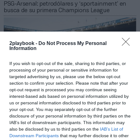
PSG-Arsenal: petrodólares y ‘sportainment’ en
busca de su primera Champions League
2playbook -
Do Not Process My Personal
Information
If you wish to opt-out of the sale, sharing to third parties, or
processing of your personal or sensitive information for
targeted advertising by us, please use the below opt-out
section to confirm your selection. Please note that after your
opt-out request is processed you may continue seeing
interest-based ads based on personal information utilized by
us or personal information disclosed to third parties prior to
2Playbook
your opt-out. You may separately opt-out of the further
El PSG extiende el patrocinio de Ruanda hasta
disclosure of your personal information by third parties on the
2028 y lo llevará en la manga en el Mundial de
IAB’s list of downstream participants. This information may
Clubes
also be disclosed by us to third parties on the
IAB’s List of
Downstream Participants
that may further disclose it to other