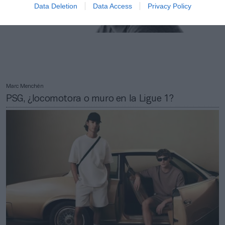
Data Deletion
Data Access
Privacy Policy
Marc Menchén
PSG, ¿locomotora o muro en la Ligue 1?