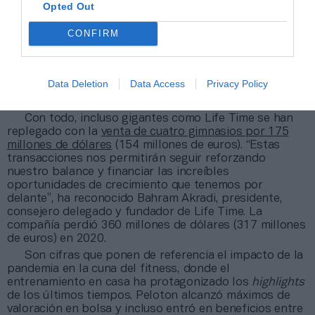
Opted Out
cadenas se declararon en concurso de acreedores
en 2020, y cinco de ellas anunciaron el cierre
CONFIRM
definitivo de más de 220 locales
. Entre ellas están 24
Fitness, Town Sports, Gold’s Gym (adquirida por el
dueño de McFit), los estudios de cycling Flywheel y Cyc
Fitness y YogaWorks, que dejó de cotizar en bolsa y
Data Deletion
Data Access
Privacy Policy
anunció el cierre de todos sus clubes para centrar su
operativa al servicio online.
Con todo, incluso gigantes como Life Time se han
replegado con la
venta de cuatro gimnasios por 175
millones de dólares
(154 millones de euros). “Estas
transacciones nos permitirán seguir reforzando
nuestro balance y financiar las increíbles
oportunidades de crecimiento que tenemos por
delante”, ha reconocido Bahram Akradi, presidente,
consejero delegado y fundador de Life Time. La
compañía perdió 360 millones de dólares (317 millones
de euros) en 2020.
Son cifras que ponen de referencia el impacto de la
pandemia en la cuna del fitness, donde el
entrenamiento en casa ha protagonizado los
highlights
de los últimos tiempos. Peloton alcanzó máximos de
valoración en bolsa y incluso entró en beneficios entre