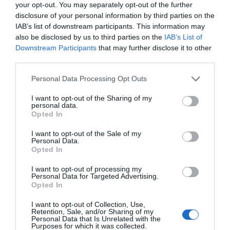
your opt-out. You may separately opt-out of the further
disclosure of your personal information by third parties on the
IAB’s list of downstream participants. This information may
also be disclosed by us to third parties on the
IAB’s List of
Downstream Participants
that may further disclose it to other
third parties.
Personal Data Processing Opt Outs
I want to opt-out of the Sharing of my
personal data.
Si algo ha acelerado la pandemia, más allá de la
Opted In
apuesta de las cadenas por reforzar su oferta digital,
ha sido la búsqueda de financiación con la salida a
I want to opt-out of the Sale of my
bolsa de algunos operadores y el
cierre de
Personal Data.
instalaciones
.
Equinox ha retomado los planes para
Opted In
debutar en el parquet
de la mano de la Spac del fondo
Ares;
Life Time ha vuelto a bolsa
seis años después de
I want to opt-out of processing my
dejar de cotizar y el grupo de gimnasios boutique
Personal Data for Targeted Advertising.
Opted In
Xponential Fitness ha dado el salto también.
En cuanto al cierre de clubes, sobre todo ha
I want to opt-out of Collection, Use,
afectado a las cadenas que estaban demasiado
Retention, Sale, and/or Sharing of my
apalancadas y que no podían resistir el embiste de la
Personal Data that Is Unrelated with the
Purposes for which it was collected.
pandemia sin reestructurar su negocio.
Hasta seis