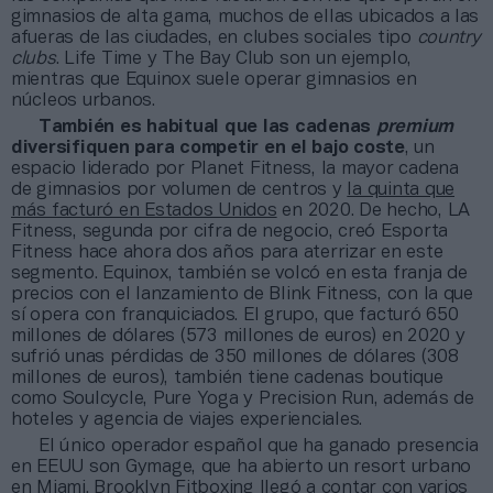
gimnasios de alta gama, muchos de ellas ubicados a las
afueras de las ciudades, en clubes sociales tipo
country
clubs
. Life Time y The Bay Club son un ejemplo,
mientras que Equinox suele operar gimnasios en
núcleos urbanos.
También es habitual que las cadenas
premium
diversifiquen para competir en el bajo coste
, un
espacio liderado por Planet Fitness, la mayor cadena
de gimnasios por volumen de centros y
la quinta que
más facturó en Estados Unidos
en 2020. De hecho, LA
Fitness, segunda por cifra de negocio, creó Esporta
Fitness hace ahora dos años para aterrizar en este
segmento. Equinox, también se volcó en esta franja de
precios con el lanzamiento de Blink Fitness, con la que
sí opera con franquiciados. El grupo, que facturó 650
millones de dólares (573 millones de euros) en 2020 y
sufrió unas pérdidas de 350 millones de dólares (308
millones de euros), también tiene cadenas boutique
como Soulcycle, Pure Yoga y Precision Run, además de
hoteles y agencia de viajes experienciales.
El único operador español que ha ganado presencia
en EEUU son Gymage, que ha abierto un resort urbano
en Miami. Brooklyn Fitboxing llegó a contar con varios