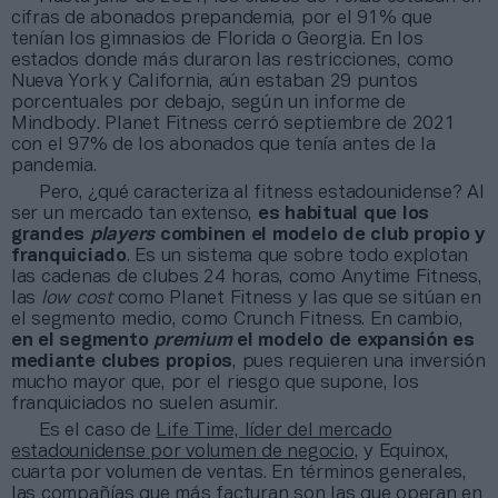
cifras de abonados prepandemia, por el 91% que
tenían los gimnasios de Florida o Georgia. En los
estados donde más duraron las restricciones, como
Nueva York y California, aún estaban 29 puntos
porcentuales por debajo, según un informe de
Mindbody. Planet Fitness cerró septiembre de 2021
con el 97% de los abonados que tenía antes de la
pandemia.
Pero, ¿qué caracteriza al fitness estadounidense? Al
ser un mercado tan extenso,
es habitual que los
grandes
players
combinen el modelo de club propio y
franquiciado
. Es un sistema que sobre todo explotan
las cadenas de clubes 24 horas, como Anytime Fitness,
las
low cost
como Planet Fitness y las que se sitúan en
el segmento medio, como Crunch Fitness. En cambio,
en el segmento
premium
el modelo de expansión es
mediante clubes propios
, pues requieren una inversión
mucho mayor que, por el riesgo que supone, los
franquiciados no suelen asumir.
Es el caso de
Life Time, líder del mercado
estadounidense por volumen de negocio
, y Equinox,
cuarta por volumen de ventas. En términos generales,
las compañías que más facturan son las que operan en