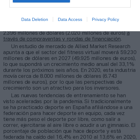
fitness tech
en el primer semestre de 2021 van camino
de superar el capital que levantaron este tipo de
compañías en 2020. Desde la salida a Bolsa de Peloton
Data Deletion
Data Access
Privacy Policy
en septiembre de 2019 y hasta el cierre del año de la
pandemia, las empresas de
home fitness
recibieron
2.396 millones de dólares (2.020 millones de euros)
a
través de compraventas y rondas de financiación
.
Un estudio de mercado de Allied Market Research
apunta a que el sector del fitness virtual moverá 59.230
millones de dólares en 2027 (49.925 millones de euros),
lo que supondrá un crecimiento medio anual del 33,1%
durante los próximos seis años. En 2020, esta industria
movía cerca de 8.000 millones de dólares (6.743
millones de euros), por lo que las perspectivas de
crecimiento son un atractivo para los inversores.
Las nuevas tendencias de entrenamiento se han
visto aceleradas por la pandemia. Si tradicionalmente
se ha practicado deporte en España afiliándose a una
federación para hacer deporte en equipo, cada vez
tiene más peso el deporte por libre, como salir a
correr, ejercitarse al aire libre o acudir a un gimnasio. El
porcentaje de población que hace deporte y está
federada ha caído del 16,4% en 2010 al 13,6% en 2020,