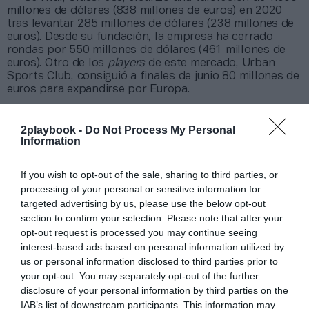
millones de dólares (838 millones de euros) en 2020
tras levantar 285 millones de dólares (238 millones de
euros). Desde su fundación, la empresa ha cerrado
rondas por 550 millones de dólares (461 millones de
euros). Otro de los
players
de este mercado, Urban
Sports Club, consiguió a finales de junio 80 millones de
euros para expandirse por Europa.
2playbook -
Do Not Process My Personal
Information
If you wish to opt-out of the sale, sharing to third parties, or
processing of your personal or sensitive information for
targeted advertising by us, please use the below opt-out
section to confirm your selection. Please note that after your
opt-out request is processed you may continue seeing
interest-based ads based on personal information utilized by
us or personal information disclosed to third parties prior to
your opt-out. You may separately opt-out of the further
disclosure of your personal information by third parties on the
IAB’s list of downstream participants. This information may