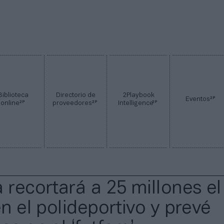
Biblioteca
Directorio de
2Playbook
2P
Eventos
2P
2P
2P
online
proveedores
Intelligence
a recortará a 25 millones el
en el polideportivo y prevé