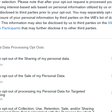
r selection. Please note that after your opt-out request is processed y
e esta reducción se le atribuye a la sección de balo
eing interest-based ads based on personal information utilized by us or
isminuirá esta temporada de los 30 millones de eur
disclosed to third parties prior to your opt-out. You may separately opt-
as bajas de jugadores como Nikola Mirotić, Cory Higgi
losure of your personal information by third parties on the IAB’s list of
dor Šarūnas Jasikevičius, que contaban con los sala
. This information may also be disclosed by us to third parties on the
IA
plantilla, ha contribuido sobremanera a esta reducci
Participants
that may further disclose it to other third parties.
salarial del baloncesto ha pasado de los 38 millones
udó señala que los ingresos de la sección de balonc
l Data Processing Opt Outs
da alcanzaron los 17 millones de euros, y para la 
 ingresos de 21 millones. El directivo ha indicado q
o opt-out of the Sharing of my personal data.
trabajo para aumentar la asistencia al Palau. Ha a
In
más de un 50%. Los ingresos en este concepto antes
lones de euros y en la pasada temporada llegaron a 
o opt-out of the Sale of my Personal Data.
punta a que cuando el nuevo Palau esté terminado la
In
erá sostenible.
to opt-out of processing my Personal Data for Targeted
ing.
In
 prevé más de 2 millones de beneficio
o opt-out of Collection, Use, Retention, Sale, and/or Sharing
ue ya ha alcanzado la rentabilidad es la de fútbol f
ersonal Data that Is Unrelated with the Purposes for which it