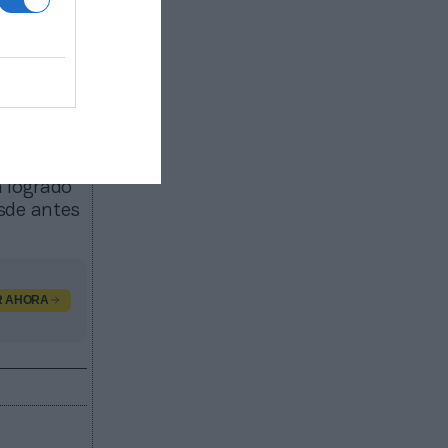
 en
ución de
a punto
able.
ada con un
gresos de
er un área
a logrado
esde antes
R AHORA