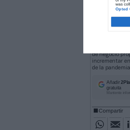
was col
bien para la pa
Opted 
equilibrio a ca
su segunda Cha
de empezar, las
En concreto
beneficio de m
17 millones, co
de negocio pro
incrementar en
de la pandemia
Añadir
2Pl
gratuita
Mantente infor
Compartir