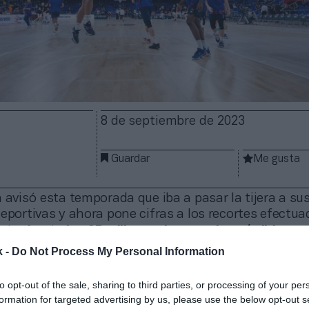
8 de septiembre de 2023
Guardar
Me gusta
 avisó esta temporada que iba a pasar la tijera a su
eportivas y ahora pone cifras a los recortes efectuad
rtar hasta los 25 millones de euros las pérdidas
co
es de baloncesto, balonmano, hockey patines, fútbol 
k -
Do Not Process My Personal Information
ones en la temporada 2023-2024, según ha asegurad
ortes profesionales del FC Barcelona, Xavier Budó, 
to opt-out of the sale, sharing to third parties, or processing of your per
port
.
formation for targeted advertising by us, please use the below opt-out s