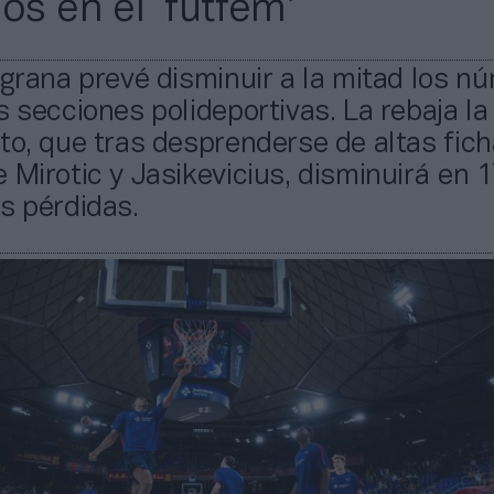
os en el ‘futfem’
lgrana prevé disminuir a la mitad los n
s secciones polideportivas. La rebaja la 
to, que tras desprenderse de altas fic
 Mirotic y Jasikevicius, disminuirá en 
s pérdidas.