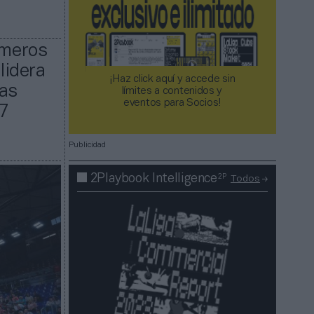
úmeros
lidera
¡Haz click aquí y accede sin
has
límites a contenidos y
eventos para Socios!​​​​​​​
17
Publicidad
2P
2Playbook Intelligence
Todos