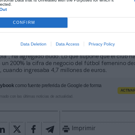
lected.
sada temporada, el FC Barcelona cerrará el ejercicio
Out
usa de las primas que tuvo que abonar por la consec
mpions League, para el curso 2023-2024, que está 
CONFIRM
 previsiones del club apuntan que el
futfem
será rent
, el FC Barcelona femenino espera
cerrar la tempor
ás de 2 millones de euros
. “Hay una previsión de in
Data Deletion
Data Access
Privacy Policy
n un gasto de 14,5. Esto se ha logrado gracias a ten
pia”, ha agregado Budó. Lo que supone que el club h
 un 200% la cifra de negocio del fútbol femenino d
, cuando ingresaba 4,7 millones de euros.
aybook
como fuente preferida de Google de forma
ACTIVA
mado con las últimas noticias de actualidad.
Imprimir