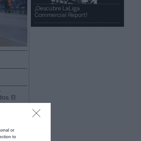
¡Descubre LaLiga
Commercial Report!​​
s
os. El
njuntas
sala y el
o el
en una
sonal or
ection to