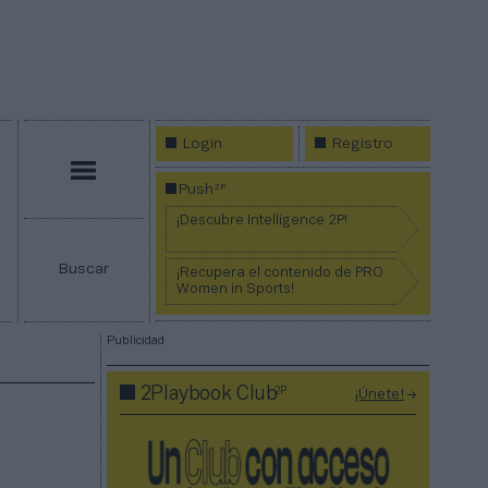
Login
Registro
Menú
2P
Push
¡Descubre Intelligence 2P!
Buscar
¡Recupera el contenido de PRO
Women in Sports!
Publicidad
2P
2Playbook Club
¡Únete!