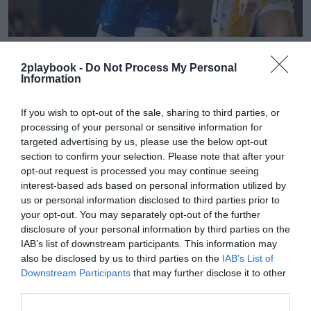
2Playbook
El Barça firma a Rilastil como patrocinador de los
2playbook -
Do Not Process My Personal
Information
equipos femeninos de fútbol y baloncesto
If you wish to opt-out of the sale, sharing to third parties, or
processing of your personal or sensitive information for
targeted advertising by us, please use the below opt-out
section to confirm your selection. Please note that after your
opt-out request is processed you may continue seeing
interest-based ads based on personal information utilized by
us or personal information disclosed to third parties prior to
your opt-out. You may separately opt-out of the further
disclosure of your personal information by third parties on the
IAB’s list of downstream participants. This information may
also be disclosed by us to third parties on the
IAB’s List of
Downstream Participants
that may further disclose it to other
third parties.
2Playbook
El Barça recortará a 25 millones el déficit en el