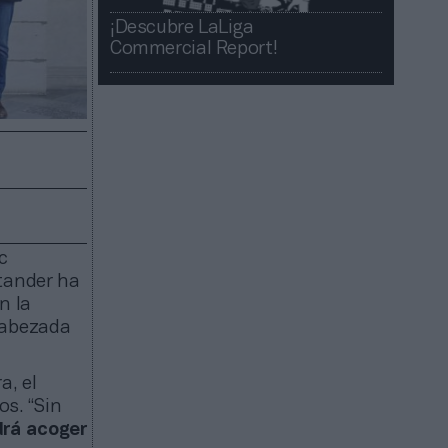
¡Descubre LaLiga
Commercial Report!​​
c
ntander ha
n la
cabezada
a, el
s. “Sin
drá acoger