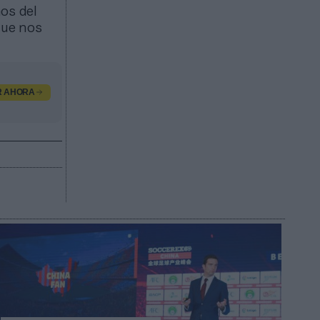
os del
que nos
R AHORA