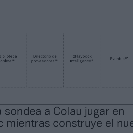
Biblioteca
Directorio de
2Playbook
2P
Eventos
2P
2P
2P
online
proveedores
Intelligence
a sondea a Colau jugar en
c mientras construye el nu