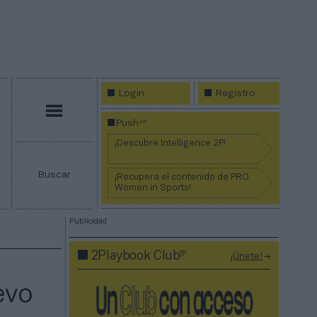
Login
Registro
Menú
2P
Push
¡Descubre Intelligence 2P!
Buscar
¡Recupera el contenido de PRO
Women in Sports!
Publicidad
2P
2Playbook Club
¡Únete!
evo