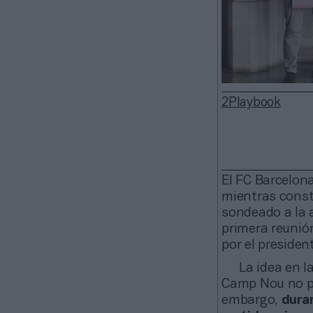
2Playbook
El FC Barcelona
mientras const
sondeado a la a
primera reunió
por el presiden
La idea en l
Camp Nou no pi
embargo,
dura