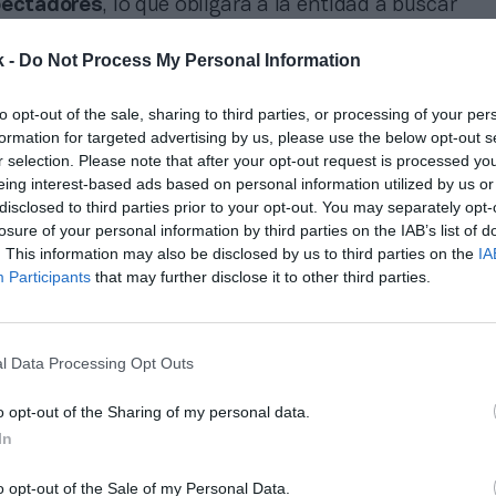
pectadores
, lo que obligará a la entidad a buscar
te una nueva casa, y ésta será, muy probablemente, 
ompanys”, ha detallado la entidad.
k -
Do Not Process My Personal Information
tro, en el que también ha participado la teniente de 
to opt-out of the sale, sharing to third parties, or processing of your per
 club ha expuesto pequeños cambios en el proyecto 
formation for targeted advertising by us, please use the below opt-out s
 poder iniciar las obras en breve, que requerirán de 
r selection. Please note that after your opt-out request is processed y
del proyecto
, según ha comunicado la entidad.
eing interest-based ads based on personal information utilized by us or
expresado al ayuntamiento “la voluntad de impulsar 
disclosed to third parties prior to your opt-out. You may separately opt-
mbios arquitectónicos en el proyecto
Espai Barça p
losure of your personal information by third parties on the IAB’s list of
. This information may also be disclosed by us to third parties on the
IA
stenible y tecnológico
”. La entidad asegura que, tr
Participants
that may further disclose it to other third parties.
ecto “ha quedado obsoleto y que las mejoras que se q
ían encarecer un poco más la obra”.
texto,
el club ha pedido al consistorio acelerar los 
l Data Processing Opt Outs
rán para “un proyecto que hace años ya debería ha
cha”
. El Barça asegura que ha habido un “entendimi
o opt-out of the Sharing of my personal data.
 la entidad y el ayuntamiento al tratarse “no sólo d
In
Barcelona, ​​sino de la ciudad”.
o opt-out of the Sale of my Personal Data.