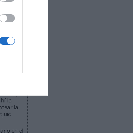
s del
diciones.
El
 millones
00
as tiendas
l Barça
avala la
s del
l club,
ahí la
ntear la
tjuïc
ario en el