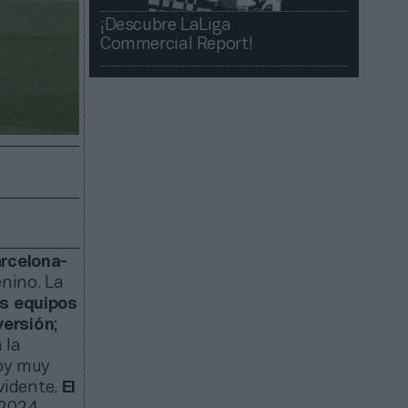
¡Descubre LaLiga
Commercial Report!​​
rcelona-
nino. La
os equipos
nversión
;
 la
hoy muy
evidente.
El