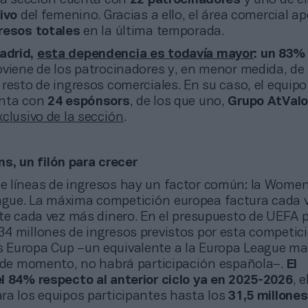
ivo
del femenino. Gracias a ello, el área comercial a
resos totales
en la última temporada.
Madrid,
esta dependencia es todavía mayor
: un 83%
oviene de los patrocinadores y, en menor medida, de 
 resto de ingresos comerciales. En su caso, el equip
enta con
24 espónsors
, de los que uno,
Grupo AtValo
clusivo de la sección
.
s, un filón para crecer
de líneas de ingresos hay un factor común: la Women
ue. La máxima competición europea factura cada v
rte cada vez más dinero. En el presupuesto de UEFA 
4 millones de ingresos previstos por esta competici
Europa Cup –un equivalente a la Europa League ma
, de momento, no habrá participación española–.
El
l 84% respecto al anterior ciclo ya en 2025-2026
, e
ra los equipos participantes hasta los
31,5 millones