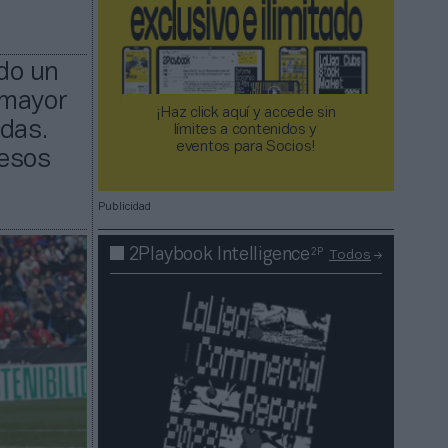
ndo un
 mayor
¡Haz click aquí y accede sin
idas.
límites a contenidos y
eventos para Socios!​​​​​​​
resos
Publicidad
2P
2Playbook Intelligence
Todos