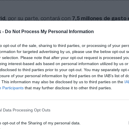
id
, por su parte, contará con
7,5 millones de gasto 
tivos
en 2025-2026. Esto es
un 8% más que en 202
k -
Do Not Process My Personal Information
n salto con un incremento del 33% interanual. Las c
sta se sitúan
a
niveles de las del Barça de 2021-20
en personal
–incluyendo el no deportivo– alcanzó lo
to opt-out of the sale, sharing to third parties, or processing of your per
formation for targeted advertising by us, please use the below opt-out s
ros la pasada temporada y
rozará los 9 millones
est
r selection. Please note that after your opt-out request is processed y
en can Barça, este gasto supera los 13,3 millones
c
eing interest-based ads based on personal information utilized by us or
 interanual. En ambos clubes, la inversión en person
disclosed to third parties prior to your opt-out. You may separately opt-
túa en torno a los 750.000 euros anuales.
losure of your personal information by third parties on the IAB’s list of
. This information may also be disclosed by us to third parties on the
IA
Participants
that may further disclose it to other third parties.
l mejor ‘fichaje’
cia de gasto en el césped y en los despachos era de
del negocio que generan ambos equipos.
Tanto Barça 
l Data Processing Opt Outs
o van de récord en récord, con ingresos de ocho dí
 ya superó los 10 millones de facturación en 2022-2
o opt-out of the Sharing of my personal data.