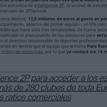
 un 80% más en plantilla deportiva que el Madrid
en
tos extraídos de
Intelligence 2P
, la unidad de estrat
e mercado de
2Playbook
.
lgrana destinó
12,6 millones de euros al gasto en pe
cipalmente, salarios del primer equipo–, un 9% más
 doble que hace sólo tres temporadas. De forma extra
 publicado el presupuesto de las secciones para
esta
ero el directivo responsable de deportes profesionale
vanzó en verano que el equipo que entrena
Pere Ro
 millón de euros más
, por lo que
ya rondará los 14 m
igence 2P para acceder a los e
más de 280 clubes de toda Eu
s ratios comerciales