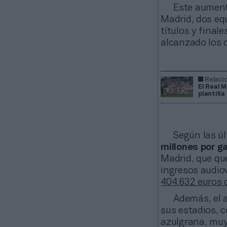
Este aument
Madrid, dos equ
títulos y final
alcanzado los c
Relaci
El Real 
plantilla
Según las ú
millones por g
Madrid, que qu
ingresos audio
404.632 euros 
Además, el a
sus estadios, c
azulgrana, muy