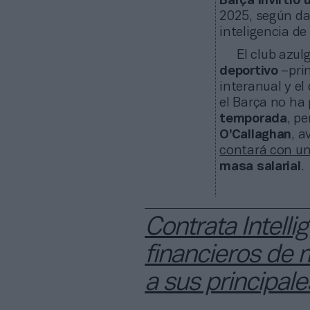
Barça invirtió
2025, según da
inteligencia d
El club azu
deportivo
–prin
interanual y el
el Barça no ha
temporada
, p
O’Callaghan
, a
contará con un
masa salarial
.
Contrata Intell
financieros de 
a sus principale