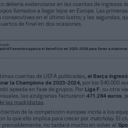
o debería evidenciarse en las cuentas de ingresos d
ipos llamados a llegar lejos en Europa. Las primeras
es consecutivas en el último lustro; y las segundas, q
uartos de final en dos ocasiones.
onado
Madrid Femenino aparca el beneficio en 2025-2026 para llevar a máximos
ltimas cuentas de UEFA publicadas
, el Barça ingresó
anar la Champions de 2023-2024,
por los 540.000 eu
edó apeada en fase de grupos. Por
Liga F
, su otra ví
visuales, las azulgranas facturaron
471.284 euros
, 
de las madridistas
.
tractivo de la competición europea incita a los equip
on lo que ello implica para crecer por
matchday
. El cl
 previsiblemente, no tardará mucho en volver al
Spo