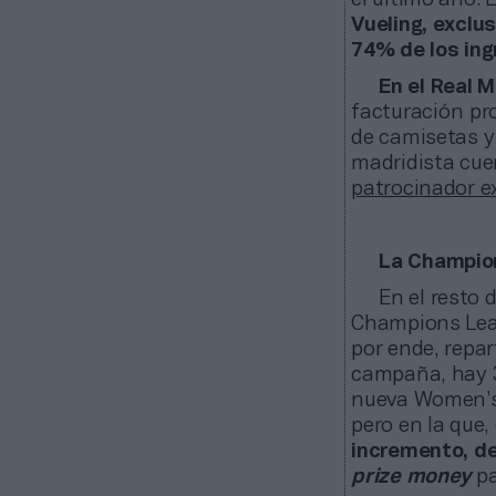
Vueling, exclus
74% de los ing
En el Real 
facturación pr
de camisetas y
madridista cu
patrocinador ex
La Champion
En el resto 
Champions Leag
por ende, repa
campaña, hay 3
nueva Women’s 
pero en la que
incremento, de
prize money
pa