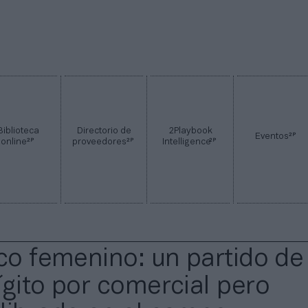
Biblioteca
Directorio de
2Playbook
2P
Eventos
2P
2P
2P
online
proveedores
Intelligence
ico femenino: un partido de
ígito por comercial pero