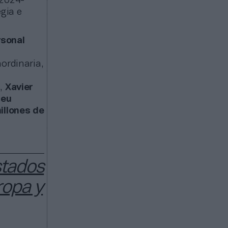
 2024-
egia e
rsonal
ordinaria,
s,
Xavier
meu
illones de
stados
ropa y