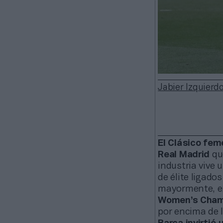
Jabier Izquierd
El Clásico fem
Real Madrid
qu
industria vive 
de élite ligado
mayormente, ext
Women’s Cham
por encima de l