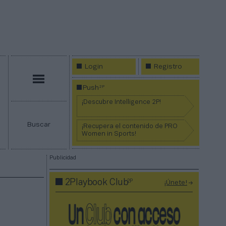
Login
Registro
Menú
2P
Push
¡Descubre Intelligence 2P!
Buscar
¡Recupera el contenido de PRO
Women in Sports!
Publicidad
2P
2Playbook Club
¡Únete!