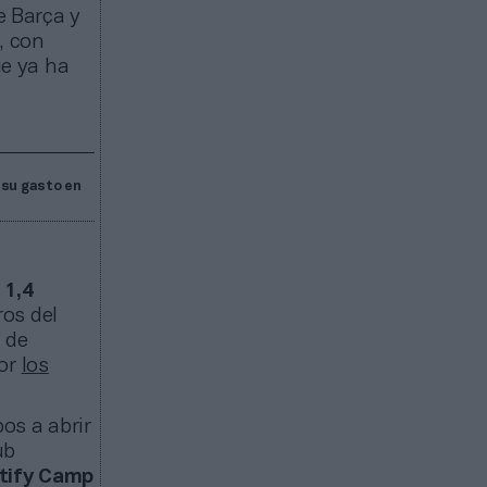
e Barça y
, con
ue ya ha
 su gasto en
 1,4
ros del
a de
por
los
os a abrir
ub
tify Camp