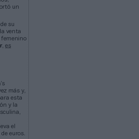
portó un
de su
la venta
o femenino
r
,
es
’s
ez más y,
para esta
ón y la
sculina,
leva el
de euros.