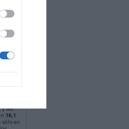
ropa
to del
ra del
con mayor
ones de
 en 2024-
y
sing
se
, y así
ban
16,1
 sólo en
los,