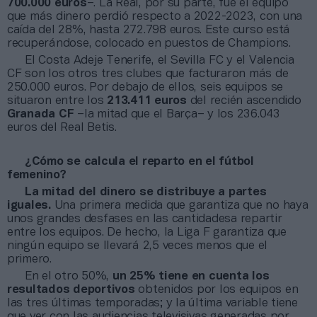
700.000 euros
–. La Real, por su parte, fue el equipo
que más dinero perdió respecto a 2022-2023, con una
caída del 28%, hasta 272.798 euros. Este curso está
recuperándose, colocado en puestos de Champions.
El Costa Adeje Tenerife, el Sevilla FC y el Valencia
CF son los otros tres clubes que facturaron más de
250.000 euros. Por debajo de ellos, seis equipos se
situaron entre los
213.411 euros
del recién ascendido
Granada CF
–la mitad que el Barça– y los 236.043
euros del Real Betis.
¿Cómo se calcula el reparto en el fútbol
femenino?
La mitad del dinero se distribuye a partes
iguales.
Una primera medida que garantiza que no haya
unos grandes desfases en las cantidadesa repartir
entre los equipos. De hecho, la Liga F garantiza que
ningún equipo se llevará 2,5 veces menos que el
primero.
En el otro 50%,
un 25% tiene en cuenta los
resultados deportivos
obtenidos por los equipos en
las tres últimas temporadas; y la última variable tiene
que ver con las audiencias televisivas generadas por