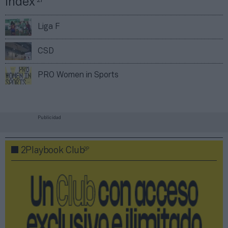
Índex
2P
Liga F
CSD
PRO Women in Sports
Publicidad
2P
2Playbook Club