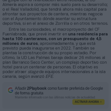
de golpe con la financiación extra recibida; la UD
Almería aspira a comprar más suelo para su desarrollo;
o el Real Valladolid, que tendrá ahora más capital para
afrontar sus proyectos de cantera, mientras negocia
con el Ayuntamiento dónde asentar su estructura
deportiva, si en el anexo de Zorrilla o en otros terrenos.
Entre las curiosidades, el macroproyecto del CF
Fuenlabrada, que prevé invertir en
una residencia para
hasta 100 canteranos, con un presupuesto de 4,5
millones de euros
, aproximadamente, y que está
previsto pueda inaugurarse en 2022. También se
plantea la construcción de su propio estadio. Por
último, la UD Las Palmas baraja dedicar 26 millones al
plan Barranco Seco Center, un complejo deportivo con
hotel para un centenar de personas. El objetivo es
poder atraer
stage
de equipos internacionales a la isla
canaria, según avanzó
EFE
.
Añadir
2Playbook
como fuente preferida de Google
de forma gratuita
Mantente informado con las últimas noticias de actualidad.
ACTIVAR AHORA