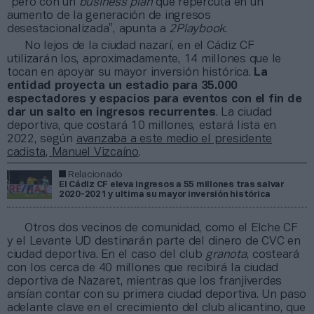
“pero con un
business plan
que repercuta en un
aumento de la generación de ingresos
desestacionalizada”, apunta a
2Playbook
.
No lejos de la ciudad nazarí, en el Cádiz CF
utilizarán los, aproximadamente, 14 millones que le
tocan en apoyar su mayor inversión histórica.
La
entidad proyecta un estadio para 35.000
espectadores y espacios para eventos con el fin de
dar un salto en ingresos recurrentes
. La ciudad
deportiva, que costará 10 millones, estará lista en
2022, según
avanzaba a este medio el presidente
cadista, Manuel Vizcaíno
.
Relacionado
El Cádiz CF eleva ingresos a 55 millones tras salvar
2020-2021 y ultima su mayor inversión histórica
Otros dos vecinos de comunidad, como el Elche CF
y el Levante UD destinarán parte del dinero de CVC en
ciudad deportiva. En el caso del club
granota
, costeará
con los cerca de 40 millones que recibirá la ciudad
deportiva de Nazaret, mientras que los franjiverdes
ansían contar con su primera ciudad deportiva. Un paso
adelante clave en el crecimiento del club alicantino, que