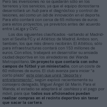
Pero las inversiones no se quedarán sólo en los
terrenos y los servicios, ya que el equipo donostiarra
desarrollará un
hub
para el diagnóstico y control de
lesiones, así como un
lab
de innovación en el deporte.
Para ello contará con cerca de 65 millones de euros
para estos proyectos, ya previstos antes del acuerdo
entre LaLiga y CVC.
Los dos siguientes clasificados -saltando al Madrid-
son el Sevilla FC y el Atlético de Madrid. Ambos son,
también, los que más dinero recibirán. El Atlético, sólo
para infraestructuras contará con 153 millones de
euros. Con ellos, trabajará en desarrollar su ansiada
ciudad deportiva en los alrededores del Wanda
Metropolitano.
Un proyecto que contaría con ocho
campos de fútbol y un miniestadio
, con un coste de
60 millones de euros. El club avanza para iniciar “a
corto plazo”
este plan que unirá “deporte y
entretenimiento”
, según explicó recientemente su
consejero delegado, Miguel Ángel Gil Marín. Para el
Wanda, el estadio se adaptará al
cashless
y el pago por
móvil, para que
todos sus aficionados puedan
realizar compras en el recinto deportivo sin tener
que sacar la cartera
.