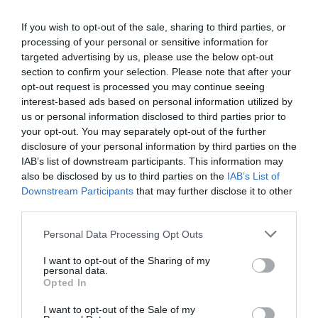
para el filial y el primer equipo femenino, de modo que
se cumplan las exigencias mínimas para la
If you wish to opt-out of the sale, sharing to third parties, or
retransmisión televisiva.
processing of your personal or sensitive information for
Relacionado
targeted advertising by us, please use the below opt-out
Los socios de Osasuna avalan el acuerdo LaLiga-CVC
section to confirm your selection. Please note that after your
para recomprar parte de Tajonar y cancelar deuda
opt-out request is processed you may continue seeing
interest-based ads based on personal information utilized by
Volver a tener en propiedad el recinto -en manos
us or personal information disclosed to third parties prior to
del Gobierno de Navarra desde 2015, por culpa de la
your opt-out. You may separately opt-out of the further
deuda tributaria que arrastraba la entidad- es otro de
disclosure of your personal information by third parties on the
los usos posibles de los fondos, así como pagar parte
IAB’s list of downstream participants. This information may
de la obra del renovado El Sadar.
also be disclosed by us to third parties on the
IAB’s List of
En el Valencia CF, todos los caminos pasan por el
Downstream Participants
that may further disclose it to other
Nuevo Mestalla. Patata caliente de la entidad desde
third parties.
hace una década, su construcción podría desencallarse
con los, aproximadamente, 90 millones de euros que
tendrá para inversiones en infraestructuras. Por su
Personal Data Processing Opt Outs
parte, otro club de propiedad asiática, como el RCD
Espanyol, quiere crecer en uno de sus grandes
I want to opt-out of the Sharing of my
personal data.
baluartes: la cantera. Para ella levantará una nueva
Opted In
ciudad deportiva, cuyo desarrollo ya estaba dentro de
sus planes antes de la llegada de CVC. Resta saber si
I want to opt-out of the Sale of my
mantendrá el presupuesto fijado inicialmente de 20