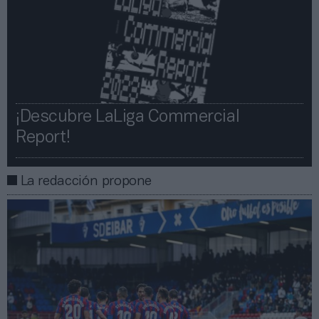
¡Descubre LaLiga Commercial
Report!​​
La redacción propone