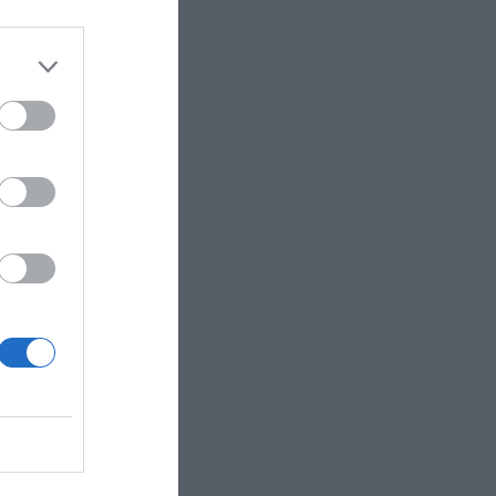
 de
o para una
ón
otros
de
ift
y la
stas
ban
rá con la
ó grandes
 Francia
paron más