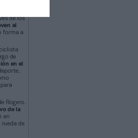
el ciclismo
vés de los
ven al
n forma a
ciclista
rgo de
ión en el
deporte,
como
 para
de Rogers.
vo de la
ó en
 rueda de