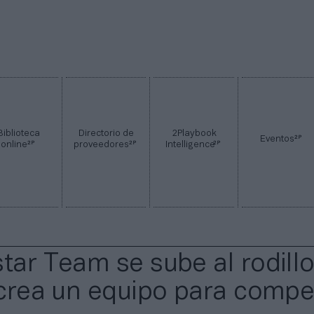
Biblioteca
Directorio de
2Playbook
2P
Eventos
2P
2P
2P
online
proveedores
Intelligence
star Team se sube al rodill
: crea un equipo para compe