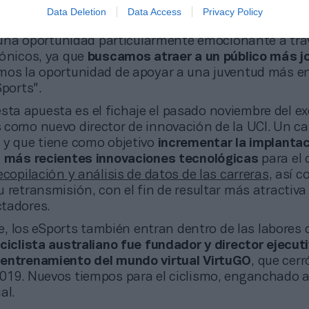
rsonas
.
Data Deletion
Data Access
Privacy Policy
e de la UCI, David Lappartient, es un gran impulsor d
e una oportunidad particularmente emocionante a tra
rónicos, ya que
buscamos atraer a un público más jo
mos la oportunidad de apoyar a una juventud más e
Sports".
sta apuesta es el fichaje el pasado noviembre del ex
 como nuevo director de innovación de la UCI. Un ca
 y que tiene como objetivo
incrementar la implantac
s más recientes innovaciones tecnológicas
para el 
ecopilación y análisis de datos de las carreras
, así 
 retransmisión, con el fin de resultar más atractiva
tadores.
, los eSports también entran dentro de las labores 
xciclista australiano
fue fundador y director ejecuti
entrenamiento del mundo virtual VirtuGO
, que cerr
019. Nuevos tiempos para el ciclismo, enganchado a
ual.