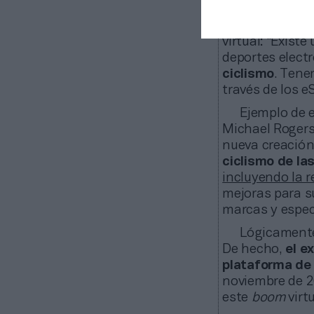
de 117.000 pe
El president
virtual: “Exist
deportes elect
ciclismo
. Tene
través de los e
Ejemplo de e
Michael Rogers
nueva creación
ciclismo de la
incluyendo la r
mejoras para su
marcas y espec
Lógicamente
De hecho,
el e
plataforma de 
noviembre de 2
este
boom
virt