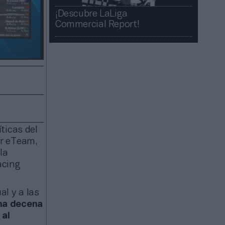
¡Descubre LaLiga
Commercial Report!​​
ticas del
ar eTeam,
la
acing
al y a las
na decena
 al