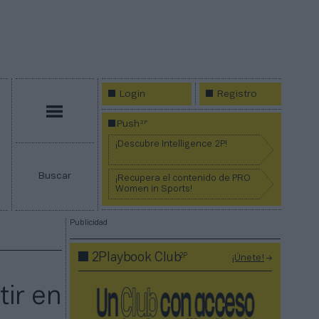
Login
Registro
Menú
2P
Push
¡Descubre Intelligence 2P!
Buscar
¡Recupera el contenido de PRO
Women in Sports!
Publicidad
2P
2Playbook Club
¡Únete!
o
tir en