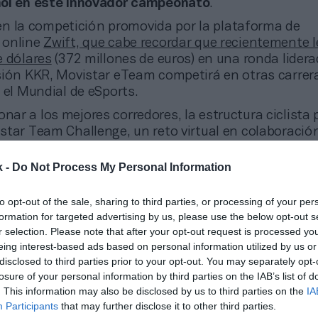
ñol en este innovador campeonato
.
n la competición promovida por la plataforma de
 online
Zwift, que cabe recordar que recientemente 
e dólares
(372 millones de euros) en una ronda lidera
sión KKR, Movistar eTeam competirá en otras carrer
 el Mundial de eSports.
onar a los mejores corredores, la estructura ciclista
star Team Challenge, un reto virtual en colaboración
zado Global Cycling Network y Zwift.
“Habrá un proc
do el público
. Se realizarán rondas clasificatorias q
k -
Do Not Process My Personal Information
a fase final a la que llegarán los 40 mejores clasific
os diez integrantes del equipo”, explicaba este juev
to opt-out of the sale, sharing to third parties, or processing of your per
, director de marketing del Movistar Team.
formation for targeted advertising by us, please use the below opt-out s
r selection. Please note that after your opt-out request is processed y
e Telefónica por los eSports en el ciclismo no es nu
eing interest-based ads based on personal information utilized by us or
vistar Virtual Cycling, una competición internacion
disclosed to third parties prior to your opt-out. You may separately opt-
l en alianza con Bkool, plataforma de ciclismo
indoor
losure of your personal information by third parties on the IAB’s list of
l equipo.
. This information may also be disclosed by us to third parties on the
IA
Participants
that may further disclose it to other third parties.
dríguez Herrá, responsable del patrocinio del ciclis