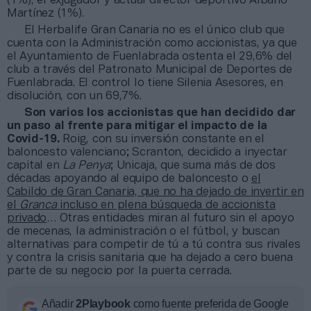
(1%), el exjugador y actual director deportivo Albano
Martínez (1%).
El Herbalife Gran Canaria no es el único club que
cuenta con la Administración como accionistas, ya que
el Ayuntamiento de Fuenlabrada ostenta el 29,6% del
club a través del Patronato Municipal de Deportes de
Fuenlabrada. El control lo tiene Silenia Asesores, en
disolución, con un 69,7%.
Son varios los accionistas que han decidido dar
un paso al frente para mitigar el impacto de la
Covid-19.
Roig, con su inversión constante en el
baloncesto valenciano; Scranton, decidido a inyectar
capital en
La Penya
; Unicaja, que suma más de dos
décadas apoyando al equipo de baloncesto o
el
Cabildo de Gran Canaria, que no ha dejado de invertir en
el
Granca
incluso en plena búsqueda de accionista
privado
… Otras entidades miran al futuro sin el apoyo
de mecenas, la administración o el fútbol, y buscan
alternativas para competir de tú a tú contra sus rivales
y contra la crisis sanitaria que ha dejado a cero buena
parte de su negocio por la puerta cerrada.
Añadir
2Playbook
como fuente preferida de Google