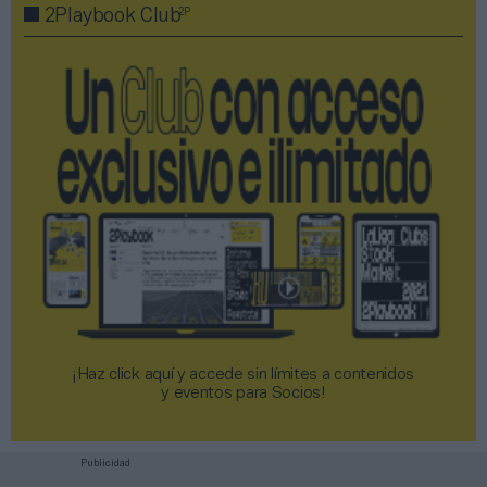
2P
2Playbook Club
¡Haz click aquí y accede sin límites a contenidos
y eventos para Socios!​​​​​​​
Publicidad