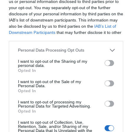
us or personal information disclosed to third parties prior to
your opt-out. You may separately opt-out of the further
disclosure of your personal information by third parties on the
IAB’s list of downstream participants. This information may
also be disclosed by us to third parties on the
IAB’s List of
Downstream Participants
that may further disclose it to other
third parties.
Personal Data Processing Opt Outs
Otro ejemplo es Lenovo Tenerife, donde el 82% lo
I want to opt-out of the Sharing of my
personal data.
controla la afición, empresas e instituciones de la
Opted In
isla
. El accionista principal es Iberostar, con un 12%.
Gipuzkoa Basket, por ejemplo, tiene un 17,2% en
I want to opt-out of the Sale of my
acciones autocartera, y el resto de los accionistas
Personal Data.
están por debajo del 5%. Sin embargo, la entidad
Opted In
cuenta con un núcleo duro de socios, entre los que
están los expresidentes Miguel Santos y Nekane
I want to opt-out of processing my
Arzallus, y el actual, Ignacio Núñez, que suman un
Personal Data for Targeted Advertising.
paquete accionarial suficiente para dar estabilidad a la
Opted In
gestión.
I want to opt-out of Collection, Use,
Movistar Estudiantes también está en el grupo de
Retention, Sale, and/or Sharing of my
clubes con capital repartido. De hecho, el 38,7% está
Personal Data that Is Unrelated with the