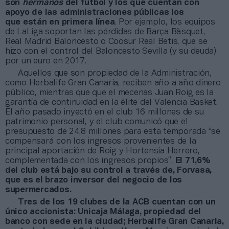
son
hermanos
del fútbol y los que cuentan con
apoyo de las administraciones públicas los
que están en primera línea
. Por ejemplo, los equipos
de LaLiga soportan las pérdidas de Barça Bàsquet,
Real Madrid Baloncesto o Coosur Real Betis, que se
hizo con el control del Baloncesto Sevilla (y su deuda)
por un euro en 2017.
Aquellos que son propiedad de la Administración,
como Herbalife Gran Canaria, reciben año a año dinero
público, mientras que que el mecenas Juan Roig es la
garantía de continuidad en la élite del Valencia Basket.
El año pasado inyectó en el club 16 millones de su
patrimonio personal, y el club comunicó que el
presupuesto de 24,8 millones para esta temporada “se
compensará con los ingresos provenientes de la
principal aportación de Roig y Hortensia Herrero,
complementada con los ingresos propios”.
El 71,6%
del club está bajo su control a través de, Forvasa,
que es el brazo inversor del negocio de los
supermercados.
Tres de los 19 clubes de la ACB cuentan con un
único accionista: Unicaja Málaga, propiedad del
banco con sede en la ciudad; Herbalife Gran Canaria,