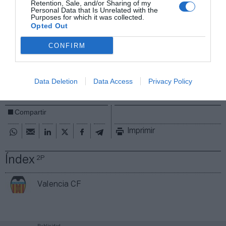
préstamo de 30 millones, sufragaría los trabajos
Retention, Sale, and/or Sharing of my
Personal Data that Is Unrelated with the
pendientes. Sin embargo, les falta lo importante: un
Purposes for which it was collected.
comprador.
Opted Out
Añadir
2Playbook
como fuente preferida de Google
CONFIRM
de forma gratuita
Mantente informado con las últimas noticias de actualidad.
ACTIVAR AHORA
Data Deletion
Data Access
Privacy Policy
Compartir
Imprimir
Índex
2P
Valencia CF