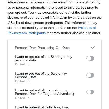
interest-based ads based on personal information utilized by
¿Qué significaría eso para el club ché? Volver a
us or personal information disclosed to third parties prior to
niveles de 2017-2018, cuando los ingresos rondaban
your opt-out. You may separately opt-out of the further
los 100 millones de euros y el gasto en plantilla era de
disclosure of your personal information by third parties on the
87 millones de euros, 30 millones menos que en la
IAB’s list of downstream participants. This information may
actualidad. Eso sí, entonces las pérdidas rondaban los
30 millones.
also be disclosed by us to third parties on the
IAB’s List of
Downstream Participants
that may further disclose it to other
Y es algo que Peter Lim ni quiere ni puede, tras
third parties.
consumir las pérdidas que le permitió LaLiga tras
ampliar capital en 100 millones de euros. “Primero,
debemos bajar los salarios, lo que significa vender
Personal Data Processing Opt Outs
jugadores con dos años o menos de contrato y salarios
altos”, avisó el presidente en agosto. Entrada de dinero
I want to opt-out of the Sharing of my
personal data.
en algunos casos y liberación de altas fichas en otros.
Opted In
Esto repercute en la devolución de la deuda que
arrastra el Valencia CF por la construcción del nuevo
I want to opt-out of the Sale of my
estadio. Por ahora, Bankia ha asumido ya una quita
Personal Data.
latente de 25 millones de euros, sujetas a un plan de
Opted In
negocio que alcanza a 2026. La deuda neta total sube a
291,6 millones.
I want to opt-out of processing my
Personal Data for Targeted Advertising.
De ahí la obligación de vender Mestalla antes de
Opted In
avanzar con las obras del nuevo estadio. El club espera
120 millones por las parcelas, que unidos a un nuevo
I want to opt-out of Collection, Use,