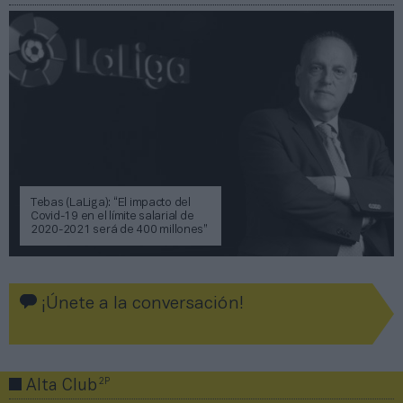
Tebas (LaLiga): “El impacto del
Covid-19 en el límite salarial de
2020-2021 será de 400 millones”
¡Únete a la conversación!
2P
Alta Club