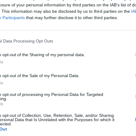
año pasado de convertirse en un torneo WTA y poder 
losure of your personal information by third parties on the IAB’s list of
Turia a algunas de las mejores jugadoras del circuito
. This information may also be disclosed by us to third parties on the
IA
Participants
that may further disclose it to other third parties.
n no descartará ninguna de las actividades complem
 le han dotado de identidad propia, como es el caso 
’16, que seguirá disputándose para ofrecer visibilid
l Data Processing Opt Outs
 las jugadoras emergentes, así como las iniciativas 
tas con discapacidad.
o opt-out of the Sharing of my personal data.
In
n Ciudad de Valencia contará de nuevo con el apo
públicas
como el Ayuntamiento de Valencia, Generali
o opt-out of the Sale of my Personal Data.
a Diputación de Valencia, junto con entidades priva
In
rinidad Alfonso, Volvo, Real Federación Española de
ión de Valencia, Arroz Dacsa, Melt Group y Benet Sol
to opt-out of processing my Personal Data for Targeted
ing.
l primer torneo WTA que albergue la Comunidad Vale
In
supone la vuelta del tenis profesional a la región, ya
en Internacional de Valencia (ATP250), no se organi
o opt-out of Collection, Use, Retention, Sale, and/or Sharing
ersonal Data that Is Unrelated with the Purposes for which it
uito profesional en la ciudad. Será el segundo W125 
lected.
Out
aña, junto al AnyTech 365 Andalucía Open de Marbell