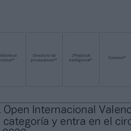
Biblioteca
Directorio de
2Playbook
2P
Eventos
2P
2P
2P
online
proveedores
Intelligence
 Open Internacional Valenc
categoría y entra en el cir