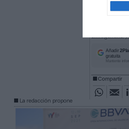
disputa en el 
Tennium, po
organiza el Ba
organiza el AT
Bélgica y la S
en Argentina y
Añadir
2Pl
gratuita
Mantente infor
Compartir
La redacción propone