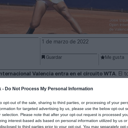
Jose Izqu
Open Inter
de Valenci
1 de marzo de 2022
Guardar
Me gusta
nternacional Valencia entra en el circuito WTA
. El 
abel Medina, capitana del equipo español de Copa
que cuenta con el apoyo en la organización de Tenn
k -
Do Not Process My Personal Information
oría y pasará a formar parte del circuito de torneo
modo, la dotación en premios aumenta hasta 125.00
to opt-out of the sale, sharing to third parties, or processing of your per
.
formation for targeted advertising by us, please use the below opt-out s
r selection. Please note that after your opt-out request is processed y
inergia con Tennium se estrenó en la edición de 202
eing interest-based ads based on personal information utilized by us or
como patrocinador principal de BBVA, certifica la in
disclosed to third parties prior to your opt-out. You may separately opt-