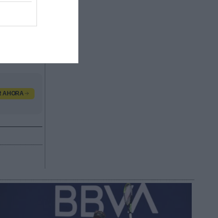
ambién
. También
 en
femeninas
R AHORA