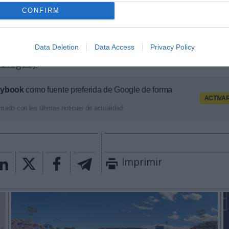
Club de Tenis Puente Romano.
CONFIRM
r su parte, continúa creciendo en España, donde t
rcelona Open Banc Sabadell o Trofeo Conde de Godó
P Argentina Open en Buenos Aires, el European Open
Data Deletion
Data Access
Privacy Policy
enior Masters Cup. Además, gestiona
competiciones 
 Uruguay
.
aybook
como fuente preferida de Google de forma
ACTIVA
mado con las últimas noticias de actualidad.
Imprimir