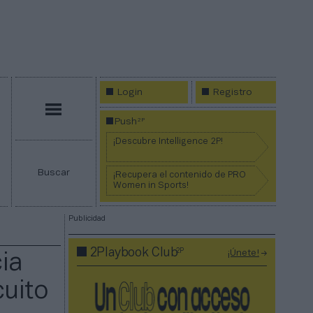
Login
Registro
Menú
2P
Push
¡Descubre Intelligence 2P!
Buscar
¡Recupera el contenido de PRO
Women in Sports!
Publicidad
2P
2Playbook Club
¡Únete!
ia
cuito