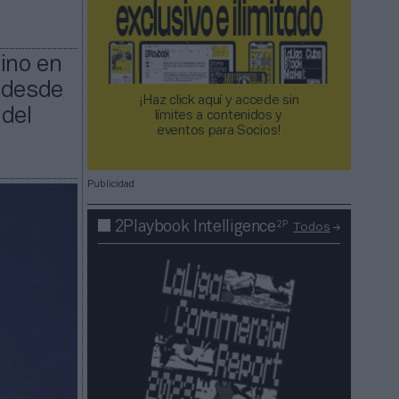
ino en
 desde
¡Haz click aquí y accede sin
 del
límites a contenidos y
eventos para Socios!​​​​​​​
Publicidad
2P
2Playbook Intelligence
Todos