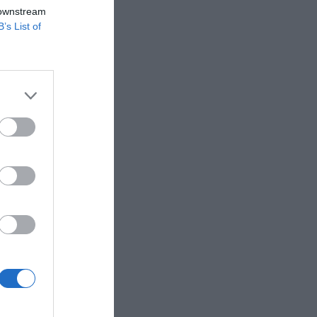
reunir en
 downstream
B’s List of
entarias
de la
ad y
solidarias
yo de
tat
das como
 Tenis
uciones.
nciana en
 que desde
zaba un
que se
a, que se