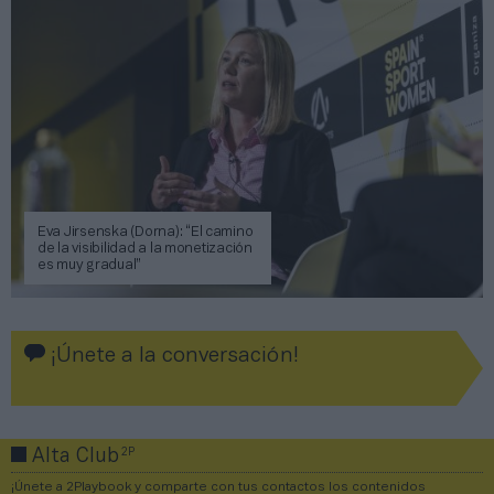
Eva Jirsenska (Dorna): “El camino
de la visibilidad a la monetización
es muy gradual”
¡Únete a la conversación!
2P
Alta Club
¡Únete a 2Playbook y comparte con tus contactos los contenidos