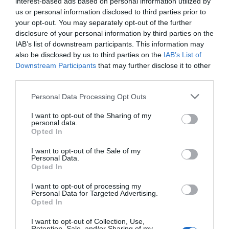
interest-based ads based on personal information utilized by
us or personal information disclosed to third parties prior to
Añadir
2Playbook
como fuente preferida de Google
your opt-out. You may separately opt-out of the further
de forma gratuita
Mantente informado con las últimas noticias de actualidad.
disclosure of your personal information by third parties on the
ACTIVAR AHORA
IAB’s list of downstream participants. This information may
also be disclosed by us to third parties on the
IAB’s List of
Downstream Participants
that may further disclose it to other
third parties.
Compartir
Personal Data Processing Opt Outs
Imprimir
I want to opt-out of the Sharing of my
personal data.
Índex
2P
Opted In
I want to opt-out of the Sale of my
Dorna Sports
Personal Data.
Opted In
MotoGP
I want to opt-out of processing my
Personal Data for Targeted Advertising.
Opted In
I want to opt-out of Collection, Use,
Publicidad
Retention, Sale, and/or Sharing of my