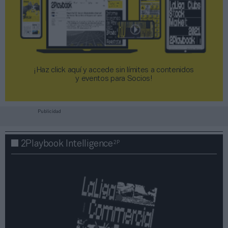
¡Haz click aquí y accede sin límites a contenidos
y eventos para Socios!​​​​​​​
Publicidad
2P
2Playbook Intelligence