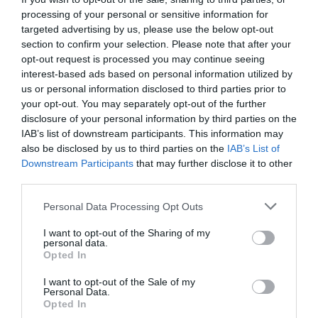
delegado y fundador de Streamline, Marco Weber, ha
processing of your personal or sensitive information for
asegurado que “LaLiga Plus supondrá un cambio
targeted advertising by us, please use the below opt-out
significativo en la industria del entretenimiento
section to confirm your selection. Please note that after your
deportivo”.
opt-out request is processed you may continue seeing
La competición cobró 708,4 millones de euros por
interest-based ads based on personal information utilized by
sus derechos audiovisuales internacionales en
us or personal information disclosed to third parties prior to
2020-2021
, mientras que en España se produjo una
your opt-out. You may separately opt-out of the further
aminoración de 38 millones y en total facturó 1.105
disclosure of your personal information by third parties on the
millones de euros. Ello se debe a la fecha de devengo
IAB’s list of downstream participants. This information may
de las facturas, pues por televisión finalmente se
also be disclosed by us to third parties on the
IAB’s List of
percibieron 1.912,98 millones de euros en todos los
Downstream Participants
that may further disclose it to other
mercados en 2019-2020, un 4,4% más.
third parties.
Añadir
2Playbook
como fuente preferida de Google
Personal Data Processing Opt Outs
de forma gratuita
Mantente informado con las últimas noticias de actualidad.
I want to opt-out of the Sharing of my
ACTIVAR AHORA
personal data.
Opted In
I want to opt-out of the Sale of my
Personal Data.
Compartir
Opted In