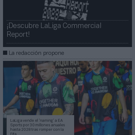
¡Descubre LaLiga Commercial
Report!​​
La redacción propone
LaLiga vende el ‘naming’ a EA
Sports por 30 millones anuales
hasta 2028 tras romper con la
Fifa