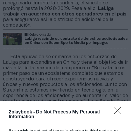
renegociarlo durante la pandemia, el vínculo se
prolongó hasta la 2028-2029. Pese a ello,
LaLiga
trabaja en acuerdos con otros operadores en el país
para asegurarse así la distribución adicional de la
competición.
Relacionado
LaLiga rescinde su contrato de derechos audiovisuales
en China con Super Sports Media por impagos
Esta aplicación se enmarca en los esfuerzos de
LaLiga para expandirse en China y tiene el objetivo de ir
más allá de la emisión del campeonato. “Se trata de un
primer paso de un ecosistema completo que estamos
construyendo para ofrecer experiencias nuevas y
únicas y nuevos productos a los aficionados. Junto con
Streamline, estamos invirtiendo en tecnología, en la
experiencia de los aficionados y en aumentar el valor de
nuestra marca y de nuestro negocio”, ha señalado Sergi
Torrents, director de LaLiga en China.
2playbook -
Do Not Process My Personal
“Este es un acuerdo estratégico y una apuesta firme
Information
por la innovación en un país tan importante para
nosotros como es China”, ha explicado Javier Tebas,
presidente de LaLiga. Por su parte, el consejero
If you wish to opt-out of the sale, sharing to third parties, or