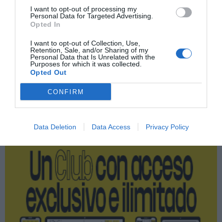
Imprimir
I want to opt-out of processing my
Personal Data for Targeted Advertising.
Opted In
Índex
2P
I want to opt-out of Collection, Use,
Retention, Sale, and/or Sharing of my
LaLiga
Personal Data that Is Unrelated with the
Purposes for which it was collected.
Opted Out
CONFIRM
Publicidad
2P
2Playbook Club
Data Deletion
Data Access
Privacy Policy