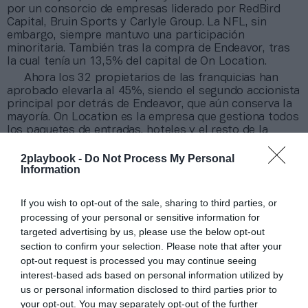
por un consorcio de empresas liderado por RedBird
Capital, Bruin Sports y Carlyle Group. La NFL, sin
embargo, siempre mantuvo una participación
minoritaria. También tras la compra de Endeavor, tras
la cual tenía un 13,5% del capital de On Location.
Ahora los 32 propietarios de las franquicias han
aprobado elevarla al 45%, siendo el segundo accionista
principal por detrás de Endeavor, que aún conserva la
mayoría. On Location es la empresa que gestiona todos
los paquetes de entradas, hoteles y el resto de la
oferta de eventos como la Super Bowl, la Pro Bowl, la
Final Four de la NCAA y algunos Grand Slam de tenis.
2playbook -
Do Not Process My Personal
Information
En 2021, además,
logró adjudicarse el contrato de
hospitality
de las principales citas olímpicas hasta
Los Ángeles 2028.
El paquete incluye París 2024,
If you wish to opt-out of the sale, sharing to third parties, or
Milano-Cortina 2026 y el resto de competiciones
processing of your personal or sensitive information for
paralímpicas.
targeted advertising by us, please use the below opt-out
section to confirm your selection. Please note that after your
Añadir
2Playbook
como fuente preferida de Google
opt-out request is processed you may continue seeing
de forma gratuita
interest-based ads based on personal information utilized by
Mantente informado con las últimas noticias de actualidad.
us or personal information disclosed to third parties prior to
ACTIVAR AHORA
your opt-out. You may separately opt-out of the further