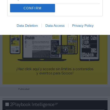
CONFIRM
Data Deletion
Data Access
Privacy Policy
¡Haz click aquí y accede sin límites a contenidos
y eventos para Socios!​​​​​​​
Publicidad
2P
2Playbook Intelligence