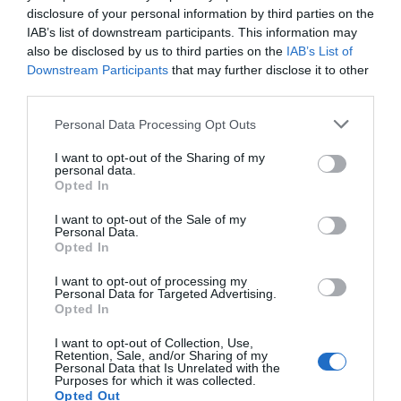
disclosure of your personal information by third parties on the
IAB’s list of downstream participants. This information may
also be disclosed by us to third parties on the
IAB’s List of
Compartir
Downstream Participants
that may further disclose it to other
Imprimir
third parties.
Personal Data Processing Opt Outs
Índex
2P
I want to opt-out of the Sharing of my
personal data.
NFL
Opted In
I want to opt-out of the Sale of my
Operaciones corporativas
Personal Data.
Opted In
I want to opt-out of processing my
Personal Data for Targeted Advertising.
Publicidad
Opted In
I want to opt-out of Collection, Use,
Retention, Sale, and/or Sharing of my
2P
2Playbook Club
Personal Data that Is Unrelated with the
Purposes for which it was collected.
Opted Out