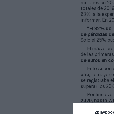
millones en 20
totales de 201
63%, a la esper
informar. En 20
“El 32% de 
de pérdidas d
Sólo el 25% pu
El más claro
de las primeras
de euros en c
Esto supon
año
, la mayor 
se registraba 
superar los 23.
Por líneas d
2020, hasta 7.
clubes. Los pa
2playboo
ticketing
y
mat