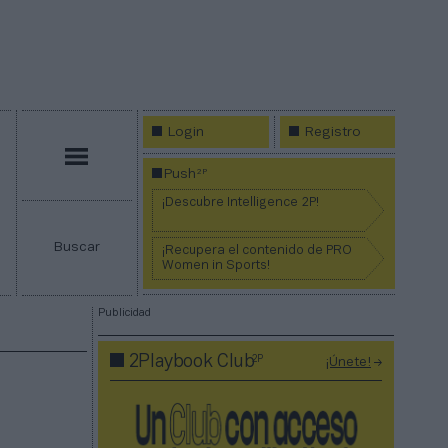
Login
Registro
Menú
2P
Push
¡Descubre Intelligence 2P!
Buscar
¡Recupera el contenido de PRO
Women in Sports!
Publicidad
2P
2Playbook Club
¡Únete!