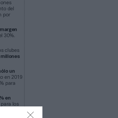
lones
nto del
n por
n margen
el 30%.
os clubes
 millones
sólo un
to en 2019
9% para
4% en
 para los
rándose al
 pandemia