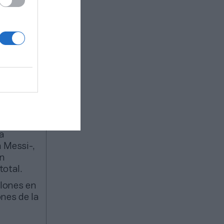
ara
ieron el
Bundesliga
 millones,
total de
gresos, la
ga
n Messi-,
on
total.
llones en
ones de la