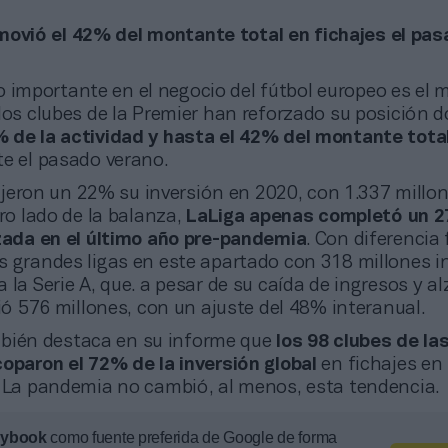
movió el 42% del montante total en fichajes el pa
 importante en el negocio del fútbol europeo es el 
 los clubes de la Premier han reforzado su posición 
% de la actividad y hasta el 42% del montante tota
e el pasado verano.
jeron un 22% su inversión en 2020, con 1.337 millo
tro lado de la balanza,
LaLiga apenas completó un 2
izada en el último año pre-pandemia
. Con diferencia
s grandes ligas en este apartado con 318 millones in
 la Serie A, que. a pesar de su caída de ingresos y al
tió 576 millones, con un ajuste del 48% interanual.
bién destaca en su informe que
los 98 clubes de la
coparon el 72% de la inversión global
en fichajes en
. La pandemia no cambió, al menos, esta tendencia.
aybook
como fuente preferida de Google de forma