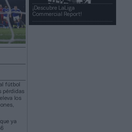
¡Descubre LaLiga
Commercial Report!​​
l fútbol
s pérdidas
eleva los
lones,
 que ya
86