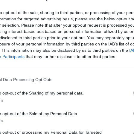
del 23% provocada por la puerta cerrada.
to opt-out of the sale, sharing to third parties, or processing of your per
s,
LaLiga fue la que menos perdió en ingresos, un 
formation for targeted advertising by us, please use the below opt-out s
,
gracias, principalmente, a los acuerdos con sus
bro
r selection. Please note that after your opt-out request is processed y
uma su senda estable en patrocinios. La Premier se d
eing interest-based ads based on personal information utilized by us or
turó la que más (5.168 millones); la Serie A, un 21%
disclosed to third parties prior to your opt-out. You may separately opt-
undesliga, un 9% (3.060 millones), mientras que la Li
losure of your personal information by third parties on the IAB’s list of
 llegada de Messi al PSG, sufrió un ajuste del 11%, 
. This information may also be disclosed by us to third parties on the
IA
Participants
that may further disclose it to other third parties.
empo, la liga española fue la segunda
grande
que más
illones) -con las cifras conocidas hasta la fecha por
emanera por los 481 millones de pérdidas del FC Ba
l Data Processing Opt Outs
Serie A, que registró 805 millones de números rojos 
o opt-out of the Sharing of my personal data.
mia de 1.375 millones.
In
se quedó en 628 millones, mientras que la Bundeslig
cit acumulado de 90 millones. Cabe destacar también
o opt-out of the Sale of my Personal Data.
emier League han cifrado el impacto de la pandemi
In
 millones
, con 485 millones perdidos en 2020-2021.
to opt-out of processing my Personal Data for Targeted