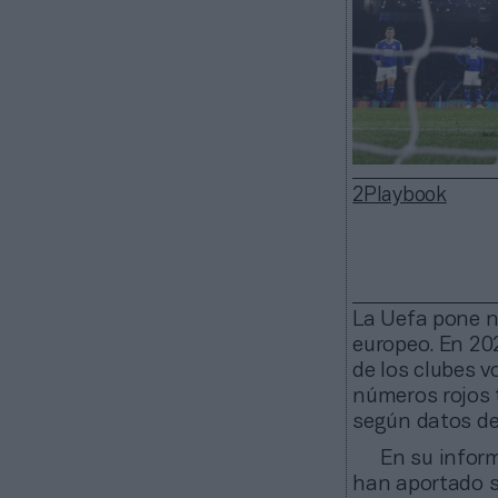
2Playbook
La Uefa pone n
europeo. En 202
de los clubes v
números rojos 
según datos de
En su inform
han aportado s