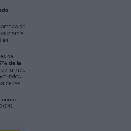
sado
mercado de
dominante,
l en
nes de
7% de la
 fue la más
vertidos.
za de las
s cinco
 2020: