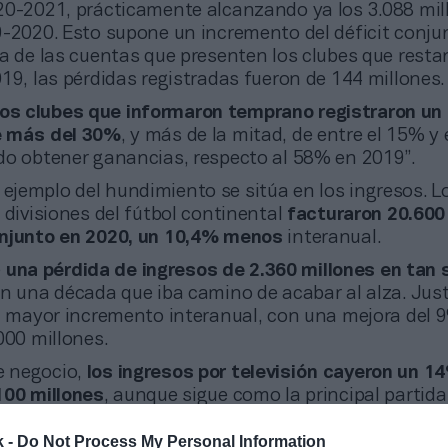
20-2021, prácticamente alcanzando ya los 3.088 mil
9-2020. Esto supone un incremento del déficit conju
a de las cuentas que presenten los clubes que resta
19, las pérdidas registradas fueron de 144 millones.
los clubes que informaron temprano registraron u
e más del 30%
, y más de la mitad, de entre el 15% y 
do obtener ganancias, respecto al 58% en 2019”.
 ejemplo del hundimiento se sitúa en los ingresos. L
 divisiones del fútbol continental
facturaron 20.600
onjunto en 2020, un 10,4% menos
interanual.
e
una pérdida de ingresos de 2.360 millones en tan 
en una década que iba camino de acabar al alza. Jus
el mayor incremento interanual, con una mejora del 
000 millones.
e negocio,
los ingresos por televisión cayeron un 1
100 millones
, aunque sigue como la principal partida
gos de Uefa copó el 12%, con 2.400 millones, equipa
k -
Do Not Process My Personal Information
chday
(2.500 millones), el área más golpeada por la