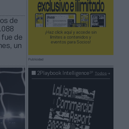
jos de
3.088
¡Haz click aquí y accede sin
 fue de
límites a contenidos y
eventos para Socios!​​​​​​​
nes, un
Publicidad
2P
2Playbook Intelligence
Todos