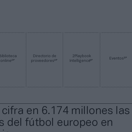
Biblioteca
Directorio de
2Playbook
2P
Eventos
2P
2P
2P
online
proveedores
Intelligence
cifra en 6.174 millones las
s del fútbol europeo en