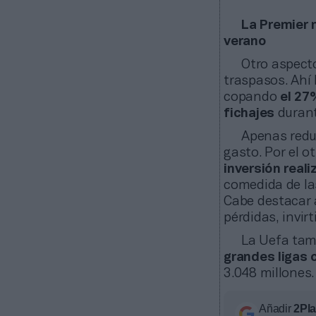
La Premier 
verano
Otro aspecto
traspasos. Ahí
copando
el 27
fichajes
durant
Apenas redu
gasto. Por el o
inversión real
comedida de la
Cabe destacar a
pérdidas, invir
La Uefa tam
grandes ligas 
3.048 millones
Añadir
2Pl