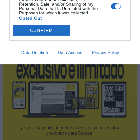
Retention, Sale, and/or Sharing of my
Publicidad
Personal Data that Is Unrelated with the
Purposes for which it was collected.
Opted Out
2P
2Playbook Club
CONFIRM
Data Deletion
Data Access
Privacy Policy
¡Haz click aquí y accede sin límites a contenidos
y eventos para Socios!​​​​​​​