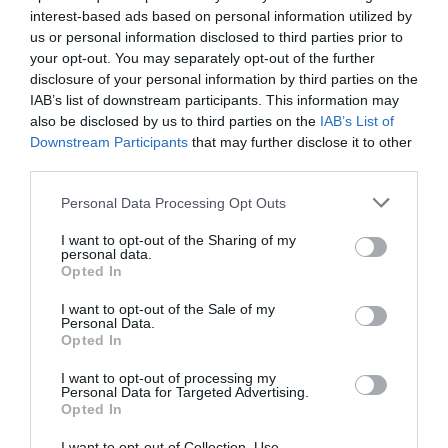
interest-based ads based on personal information utilized by
proyectos
. Pueden utilizar hasta el 25% de la
financiación para cubrir los gastos de personal”, ha
us or personal information disclosed to third parties prior to
avanzado el organismo.
your opt-out. You may separately opt-out of the further
disclosure of your personal information by third parties on the
IAB’s list of downstream participants. This information may
Añadir
2Playbook
como fuente preferida de Google
de forma gratuita
also be disclosed by us to third parties on the
IAB’s List of
Mantente informado con las últimas noticias de actualidad.
Downstream Participants
that may further disclose it to other
ACTIVAR AHORA
third parties.
Personal Data Processing Opt Outs
Compartir
I want to opt-out of the Sharing of my
personal data.
Opted In
Imprimir
I want to opt-out of the Sale of my
Personal Data.
Índex
2P
Opted In
I want to opt-out of processing my
Uefa
Personal Data for Targeted Advertising.
Opted In
I want to opt-out of Collection, Use,