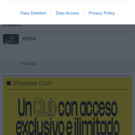
Imprimir
Data Deletion
Data Access
Privacy Policy
Índex
2P
WNBA
Publicidad
2P
2Playbook Club