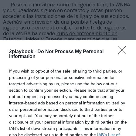
Pese a la moratoria sobre la agencia libre, la WNBA
y sus jugadoras siguen en contacto y estas pueden
acceder a las instalaciones de la liga y de sus equipos.
Además, en previsión de una posible huelga de
jugadoras o cierre patronal, el sindicato de jugadoras
de la WNBA ha creado
hubs de entrenamiento en
Estados Unidos y España
para garantizar que las
jugadoras puedan entrenar. Los
hubs
agrupan
instalaciones con pistas, salas de pesas y espacios de
2playbook -
Do Not Process My Personal
Information
recuperación. Entre los participantes figuran
universidades como Stanford, Cal-Berkeley y UNLV,
además de Bay Club Network, que también ofrecería
If you wish to opt-out of the sale, sharing to third parties, or
oportunidades de empleo durante un eventual paro.
processing of your personal or sensitive information for
Para las jugadoras internacionales, el sindicato
targeted advertising by us, please use the below opt-out
contaría con numerosos centros, incluido
The Embassy
,
section to confirm your selection. Please note that after your
el centro de alto rendimiento de baloncesto creado
opt-out request is processed you may continue seeing
por
José Manuel Calderón y Berni Rodríguez
en
interest-based ads based on personal information utilized by
Málaga y que ya ha colaborado con la NBA.
us or personal information disclosed to third parties prior to
your opt-out. You may separately opt-out of the further
disclosure of your personal information by third parties on the
Sobre Intelligence 2P
IAB’s list of downstream participants. This information may
Intelligence 2P
es la unidad de estrategia e
also be disclosed by us to third parties on the
IAB’s List of