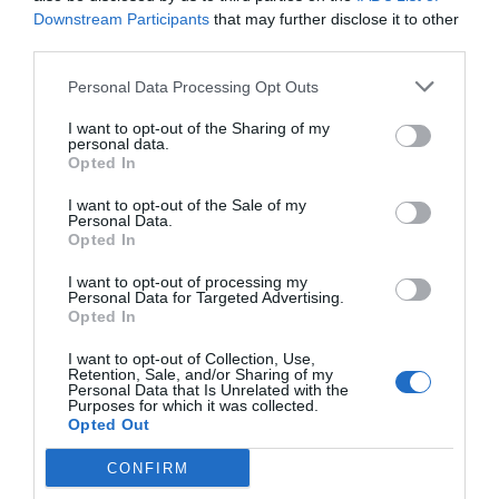
inteligencia de mercado de 2Playbook, cuya plataforma
Downstream Participants
that may further disclose it to other
de datos monitoriza en tiempo real el negocio de 60
third parties.
clubes de LaLiga, Liga F y Primera Federación; 200
clubes de ligas europeas; 22 clubes de ACB y Primera
Personal Data Processing Opt Outs
FEB.
La plataforma de datos monitoriza más de 34.000
I want to opt-out of the Sharing of my
contratos de patrocinio, de los que 25.000
personal data.
corresponden al mercado español y más de 8.000 a
Opted In
propiedades deportivas y competiciones internacionales,
segmentados por competición, tipología de activos,
I want to opt-out of the Sale of my
marcas, categorías de producto y valor económico
Personal Data.
Opted In
aproximado de cada acuerdo. Si quieres más
información, contacta con nosotros
I want to opt-out of processing my
en
intelligence@2playbook.com
.
Personal Data for Targeted Advertising.
Opted In
Añadir
2Playbook
como fuente preferida de Google
de forma gratuita
I want to opt-out of Collection, Use,
Retention, Sale, and/or Sharing of my
Mantente informado con las últimas noticias de actualidad.
Personal Data that Is Unrelated with the
ACTIVAR AHORA
Purposes for which it was collected.
Opted Out
CONFIRM
Compartir