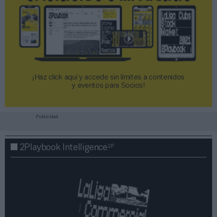
¡Haz click aquí y accede sin límites a contenidos
y eventos para Socios!​​​​​​​
Publicidad
2P
2Playbook Intelligence