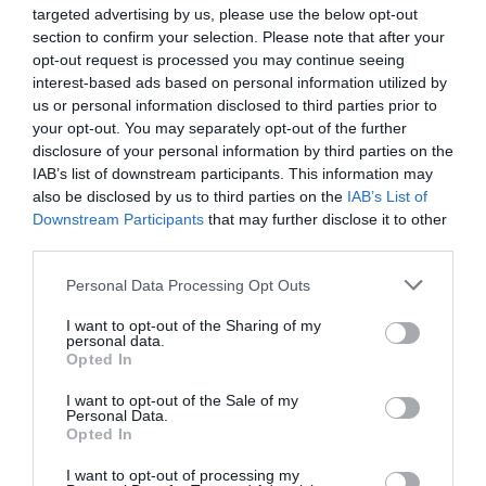
gimnasios, la patronal catalana del fitness Adecaf
targeted advertising by us, please use the below opt-out
pidió al Govern la inyección de ayudas directas
section to confirm your selection. Please note that after your
por 48 millones de euros
, puesto que los clubes han
opt-out request is processed you may continue seeing
tenido que cerrar en tres ocasiones en el último año.
interest-based ads based on personal information utilized by
También ha solicitado 40 millones adicionales para
us or personal information disclosed to third parties prior to
mitigar el impacto del virus en 2021. Con todo, y al
your opt-out. You may separately opt-out of the further
margen de las cifras facilitadas por Indescat, el
presidente de Adecaf, August Tarragó, afirmó el
disclosure of your personal information by third parties on the
pasado noviembre que el sector dejaría de
facturar 400
IAB’s list of downstream participants. This information may
millones de euros en 2020.
also be disclosed by us to third parties on the
IAB’s List of
Downstream Participants
that may further disclose it to other
Añadir
2Playbook
como fuente preferida de Google
third parties.
de forma gratuita
Mantente informado con las últimas noticias de actualidad.
Personal Data Processing Opt Outs
ACTIVAR AHORA
I want to opt-out of the Sharing of my
personal data.
Opted In
Compartir
I want to opt-out of the Sale of my
Personal Data.
Imprimir
Opted In
I want to opt-out of processing my
2P