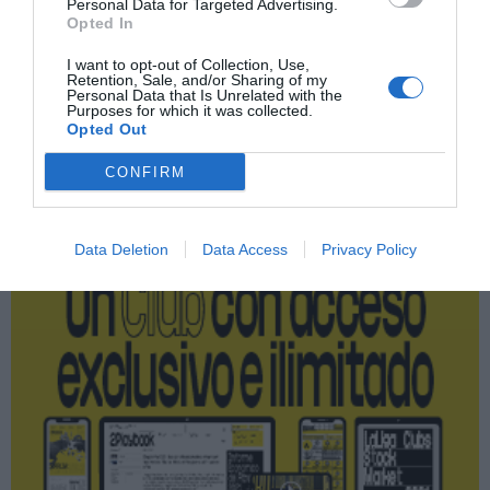
Índex
Personal Data for Targeted Advertising.
Opted In
Covid-19
I want to opt-out of Collection, Use,
Retention, Sale, and/or Sharing of my
Personal Data that Is Unrelated with the
Purposes for which it was collected.
Opted Out
Publicidad
CONFIRM
2P
2Playbook Club
Data Deletion
Data Access
Privacy Policy