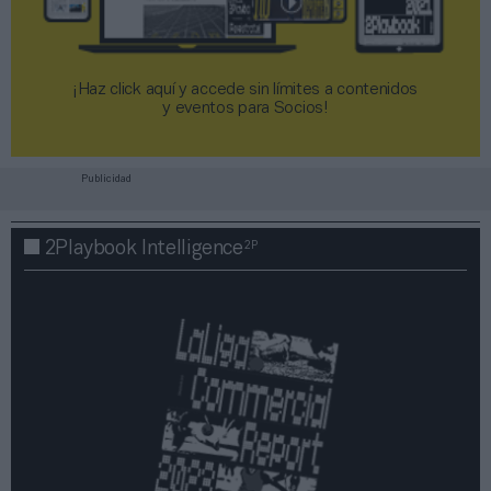
¡Haz click aquí y accede sin límites a contenidos
y eventos para Socios!​​​​​​​
Publicidad
2P
2Playbook Intelligence