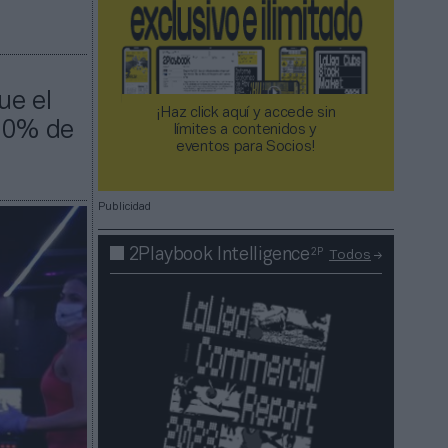
ue el
¡Haz click aquí y accede sin
 50% de
límites a contenidos y
eventos para Socios!​​​​​​​
Publicidad
2P
2Playbook Intelligence
Todos