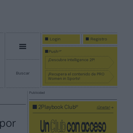
Login
Registro
Menú
2P
Push
¡Descubre Intelligence 2P!
Buscar
¡Recupera el contenido de PRO
Women in Sports!
Publicidad
2P
2Playbook Club
¡Únete!
 por