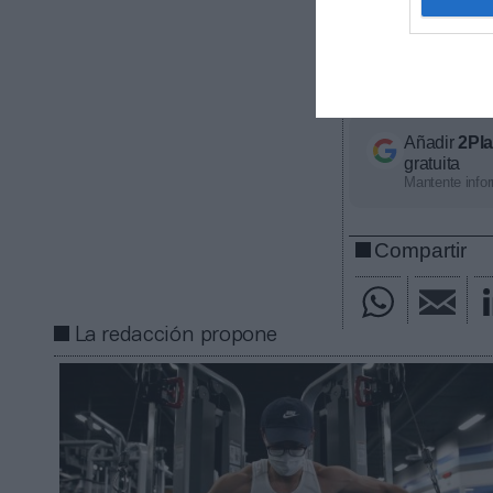
impuestos.
Se estima 
una facturación
genera 80.000 
Añadir
2Pl
gratuita
Mantente infor
Compartir
La redacción propone