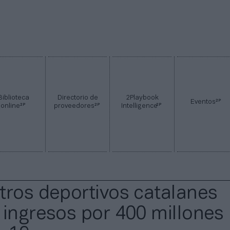
Biblioteca
Directorio de
2Playbook
2P
Eventos
2P
2P
2P
online
proveedores
Intelligence
tros deportivos catalanes
 ingresos por 400 millones