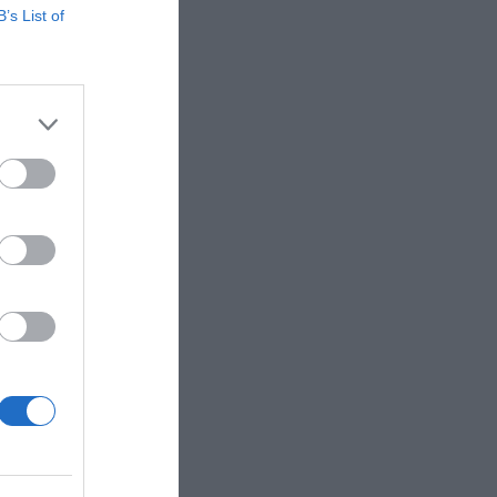
decaf.
B’s List of
a
 diez días
s
 más
ayudar a
que la
ñadido
son
que
adido.
rectas y a
bierno
 deportivo
,
portivos y
os
 pago de