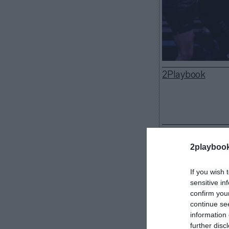
2Playbook
Los gimnasios c
fuerza mayor e
2playboo
de esa decisión
tercer parón a
If you wish 
millones de eu
sensitive in
confirm you
“Cerramos en
continue se
mismo hemos p
information 
Tarragó, presi
further disc