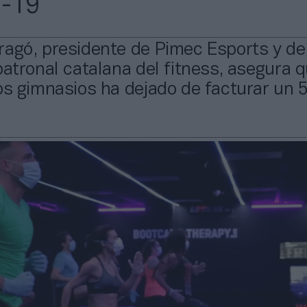
d-19
ragó, presidente de Pimec Esports y de
patronal catalana del fitness, asegura q
os gimnasios ha dejado de facturar un