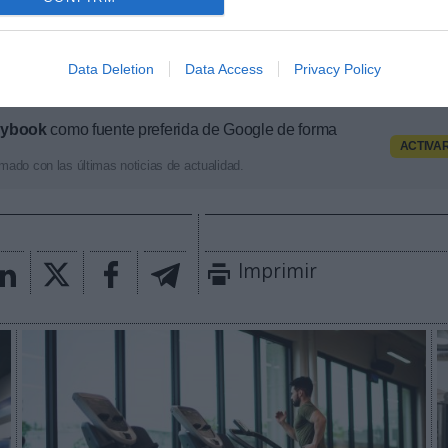
que
el deporte catalán aporta un 2,1% del PIB de la 
 agregada de 5.000 millones de euros. En total, este
Data Deletion
Data Access
Privacy Policy
puestos de trabajo.
aybook
como fuente preferida de Google de forma
ACTIVA
mado con las últimas noticias de actualidad.
Imprimir