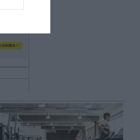
región
, con
 sector
R AHORA