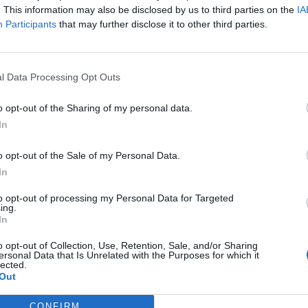
aluña, y de la patronal del fitness en esa región, A
. This information may also be disclosed by us to third parties on the
IA
Participants
that may further disclose it to other third parties.
 que el Plan Territorial de Protección Civil de Cataluñ
mantenido el
cierre temporal de los gimnasios durante
ivo ha pedido al Govern de la Generalitat que reabra la
l Data Processing Opt Outs
s que las medidas para contener la pandemia sean
o opt-out of the Sharing of my personal data.
no queremos más cierres, queremos poder trabajar y 
In
nía supere la pandemia con mejores condiciones por
iva regular refuerza el sistema inmunológico”, ha a
o opt-out of the Sale of my Personal Data.
, que ha afirmado que las instalaciones deportivas 
In
os. “Debemos poder participar de las decisiones por
ector y podemos aportar mejores decisiones”, ha añ
to opt-out of processing my Personal Data for Targeted
ing.
 directivo ha pedido líneas de ayudas económicas di
In
para compensar los cierres. Hasta el momento, el Go
unciado que
destinará 25 millones de euros al sector
o opt-out of Collection, Use, Retention, Sale, and/or Sharing
ersonal Data that Is Unrelated with the Purposes for which it
el ámbito sin ánimo de lucro, como son los clubes de
lected.
Out
y las empresas, como gimnasios y gestoras de event
rragó también ha pedido que se den exenciones en el
CONFIRM