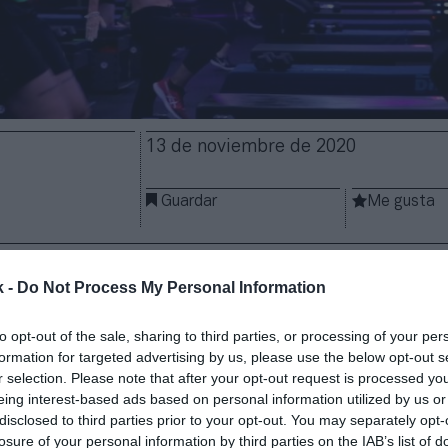
13 de noviembre de 2020
Guardar
Me gusta
atalanes han tenido que realizar tres cierres tempo
n lo que va de año, y poco a poco empiezan a medir 
k -
Do Not Process My Personal Information
. Los centros deportivos de la región estiman que,
t
 su actividad en 2020, dejarán de facturar cerca de
to opt-out of the sale, sharing to third parties, or processing of your per
ros.
formation for targeted advertising by us, please use the below opt-out s
r selection. Please note that after your opt-out request is processed y
tre marzo y junio, de nuevo en julio y en noviembre
eing interest-based ads based on personal information utilized by us or
erdido el 50% de la facturación”
, ha asegurado A
disclosed to third parties prior to your opt-out. You may separately opt-
dente de Pimec Esports, la asociación de pequeñas 
losure of your personal information by third parties on the IAB’s list of