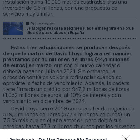
instalación suma 10.000 metros cuadrados tras una
inversión de 9,5 millones, con una propuesta de
servicios muy similar.
Relacionado
JP Morgan rescata a Holmes Place e integrará en Forus
diez de sus clubes en España
Estas tres adquisiciones se producen después
de que la matriz de
David Lloyd lograra refinanciar
préstamos por 40 millones de libras (44,4 millones
de euros)
en marzo
, que con el nuevo calendario
debería pagar en julio de 2021. Sin embargo, la
dirección confía en volver a refinanciar cuando se
aproxime la fecha de vencimiento. Además, la cadena
tiene firmado un crédito por 947,2 millones de libras
(1.052 millones de euros) al 10% de interés y con
vencimiento en diciembre de 2024.
David Lloyd cerró 2019 con una cifra de negocio de
519,5 millones de libras (577,4 millones de euros), un
7,5 % más que en el año anterior, pero dobló sus
pérdidas hasta 57,3 millones de euros por los elevados
gastos financieros.