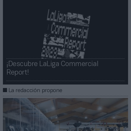
¡Descubre LaLiga Commercial
Report!​​
La redacción propone