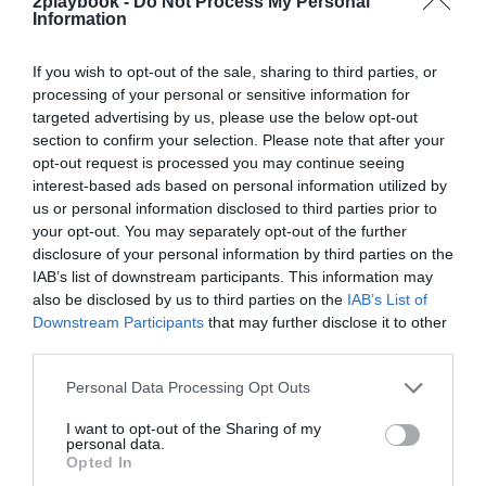
2playbook -
Do Not Process My Personal
El grupo generó el 89,2% de su negocio en Reino
Information
Unido, donde opera cien instalaciones deportivas y
clubes sociales. Los 55,6 millones de libras (61,8
millones de euros) restantes se generaron en Italia,
If you wish to opt-out of the sale, sharing to third parties, or
Bélgica, Holanda, España, Alemania y Francia, dos
processing of your personal or sensitive information for
mercados en los que creció en 2019 y 2020.
targeted advertising by us, please use the below opt-out
section to confirm your selection. Please note that after your
Relacionado
Eurofitness compra un antiguo club de Áccura en
opt-out request is processed you may continue seeing
Barcelona tras la fusión con los clubes de la Ufec
interest-based ads based on personal information utilized by
us or personal information disclosed to third parties prior to
En cuanto a Áccura, esta nueva desinversión se
your opt-out. You may separately opt-out of the further
suma a las ya realizadas en los últimos meses
, en
disclosure of your personal information by third parties on the
los que ha pasado de una decena de proyectos y claros
IAB’s list of downstream participants. This information may
planes de expansión a quedarse únicamente con tres
also be disclosed by us to third parties on the
IAB’s List of
clubes en Barcelona y su área de influencia: uno en
Downstream Participants
that may further disclose it to other
Sant Boi y otro en Tordera, esta concesión
third parties.
administrativa, y otro en la calle Bruc de la capital
catalana.
Personal Data Processing Opt Outs
A principios de 2020 vendió a Altafit el gimnasio que
había comprado en Zaragoza para introducirse en el
I want to opt-out of the Sharing of my
segmento
low cost
, mientras que a finales de ese
personal data.
mismo año
cerró definitivamente el club que en 2017
Opted In
adquirió a Holmes Place
en el centro comercial y de