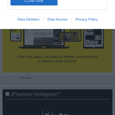
CONFIRM
Data Deletion
Data Access
Privacy Policy
¡Haz click aquí y accede sin límites a contenidos
y eventos para Socios!​​​​​​​
Publicidad
2P
2Playbook Intelligence