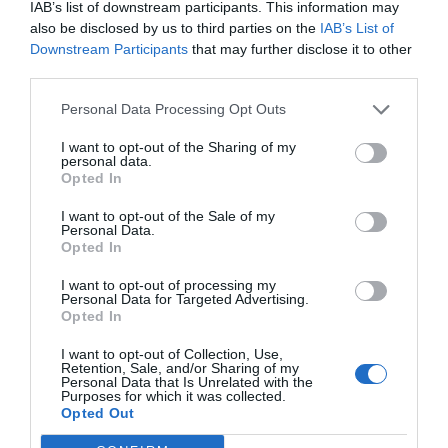
IAB’s list of downstream participants. This information may
also be disclosed by us to third parties on the
IAB’s List of
Añadir
2Playbook
como fuente preferida de Google
de forma gratuita
Downstream Participants
that may further disclose it to other
Mantente informado con las últimas noticias de actualidad.
third parties.
ACTIVAR AHORA
Personal Data Processing Opt Outs
I want to opt-out of the Sharing of my
personal data.
Compartir
Opted In
Imprimir
I want to opt-out of the Sale of my
Personal Data.
Opted In
Publicidad
I want to opt-out of processing my
Personal Data for Targeted Advertising.
Opted In
2P
2Playbook Club
I want to opt-out of Collection, Use,
Retention, Sale, and/or Sharing of my
Personal Data that Is Unrelated with the
Purposes for which it was collected.
Opted Out