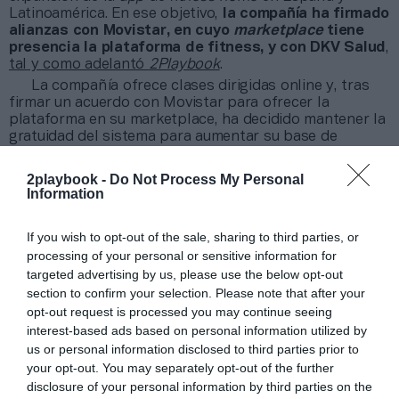
Latinoamérica. En ese objetivo,
la compañía ha firmado
alianzas con Movistar, en cuyo
marketplace
tiene
presencia la plataforma de fitness, y con DKV Salud
,
tal y como adelantó
2Playbook
.
La compañía ofrece clases dirigidas online y, tras
firmar un acuerdo con Movistar para ofrecer la
plataforma en su marketplace, ha decidido mantener la
gratuidad del sistema para aumentar su base de
suscriptores y crecer en España y Latinoamérica.
La compañía surgió a principios de 2020 tras el
2playbook -
Do Not Process My Personal
cese de la actividad de SoniQ Live
, y ha apostado
Information
por ofrecer contenidos gratuitos al público final. Los
costes de producción de contenidos son bajos, ya que
If you wish to opt-out of the sale, sharing to third parties, or
las clases se graban en los estudios que abren la
processing of your personal or sensitive information for
puerta a Fit & Soul. A cambio de permitir la grabación
targeted advertising by us, please use the below opt-out
de las sesiones, los clubes pueden ofrecer estos
section to confirm your selection. Please note that after your
contenidos a sus clientes y llegar a otros usuarios que
no están dados de alta.
opt-out request is processed you may continue seeing
interest-based ads based on personal information utilized by
Fit & Soul busca la rentabilidad económica
us or personal information disclosed to third parties prior to
mediante la publicidad y el patrocinio
, una línea en la
que está trabajando y que espera que dé sus frutos a
your opt-out. You may separately opt-out of the further
medida que suma suscriptores.
disclosure of your personal information by third parties on the