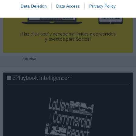
Data Deletion
Data Access
Privacy Policy
¡Haz click aquí y accede sin límites a contenidos
y eventos para Socios!​​​​​​​
Publicidad
2P
2Playbook Intelligence