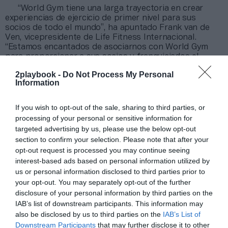
“World Gym tiene una larga trayectoria en crear
experiencias de ejercicio de primer nivel para sus
socios de todo el mundo”, ha apuntado Frank van de
Ven, vicepresidente de Life Fitness Internacional.
“Estamos encantados de asociarnos con World Gym
para proporcionar a sus socios y franquiciados el
equipamiento de nuestras marcas líderes en la industria
2playbook -
Do Not Process My Personal
para ayudarles a dar vida a estas experiencias.
La
Information
marca World Gym continúa expandiéndose a nivel
mundial, y esperamos ser parte de su éxito
continuo”
.
If you wish to opt-out of the sale, sharing to third parties, or
processing of your personal or sensitive information for
targeted advertising by us, please use the below opt-out
Añadir
2Playbook
como fuente preferida de Google
de forma gratuita
section to confirm your selection. Please note that after your
Mantente informado con las últimas noticias de actualidad.
opt-out request is processed you may continue seeing
ACTIVAR AHORA
interest-based ads based on personal information utilized by
us or personal information disclosed to third parties prior to
your opt-out. You may separately opt-out of the further
disclosure of your personal information by third parties on the
Compartir
IAB’s list of downstream participants. This information may
also be disclosed by us to third parties on the
IAB’s List of
Imprimir
Downstream Participants
that may further disclose it to other