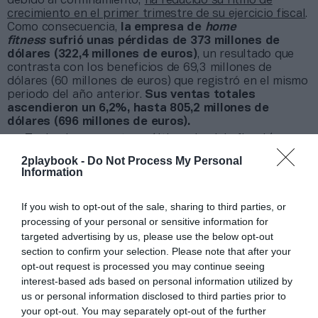
debido al confinamiento,
ha reducido su ritmo de
crecimiento en el primer trimestre de su ejercicio fiscal
.
Como consecuencia,
la empresa de
home
fitness
sufrió unas pérdidas de 373 millones de
dólares (322,4 millones de euros)
, un resultado que
contrasta con los beneficios de 69,3 millones de
dólares (60 millones de euros) que registró en el mismo
periodo del año anterior.
Sus ventas totales
ascendieron un 6,2%, hasta 805,2 millones de
dólares (696 millones de euros).
Teniendo en cuenta su último ejercicio fiscal (que va
de julio a junio),
facturó 4.021,8 millones de
2playbook -
Do Not Process My Personal
dólares
(3.400 millones de euros) y
sufrió unas
Information
pérdidas de 189 millones de dólares
(160,6 millones
de euros). El motivo fue que en el último trimestre
If you wish to opt-out of the sale, sharing to third parties, or
registró unos números rojos de 313,2 millones de
dólares (266,2 millones de euros), que cortaron de raíz
processing of your personal or sensitive information for
el buen rumbo de la compañía durante los periodos
targeted advertising by us, please use the below opt-out
anteriores. De hecho, durante los dos primeros
section to confirm your selection. Please note that after your
trimestres de su ejercicio fiscal ganó dinero.
opt-out request is processed you may continue seeing
interest-based ads based on personal information utilized by
Añadir
2Playbook
como fuente preferida de Google
us or personal information disclosed to third parties prior to
de forma gratuita
your opt-out. You may separately opt-out of the further