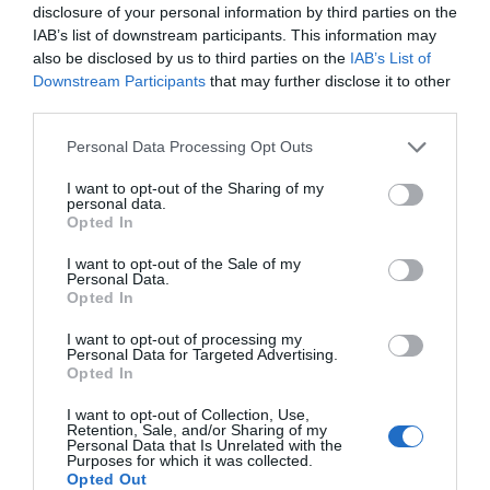
Mantente informado con las últimas noticias de actualidad.
disclosure of your personal information by third parties on the
ACTIVAR AHORA
IAB’s list of downstream participants. This information may
also be disclosed by us to third parties on the
IAB’s List of
Downstream Participants
that may further disclose it to other
third parties.
Compartir
Personal Data Processing Opt Outs
Imprimir
I want to opt-out of the Sharing of my
personal data.
Índex
2P
Opted In
I want to opt-out of the Sale of my
Peloton
Personal Data.
Opted In
I want to opt-out of processing my
Personal Data for Targeted Advertising.
Publicidad
Opted In
I want to opt-out of Collection, Use,
2P
2Playbook Club
Retention, Sale, and/or Sharing of my
Personal Data that Is Unrelated with the
Purposes for which it was collected.
Opted Out