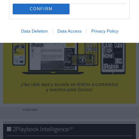
CONFIRM
Data Deletion
Data Access
Privacy Policy
¡Haz click aquí y accede sin límites a contenidos
y eventos para Socios!​​​​​​​
Publicidad
2P
2Playbook Intelligence