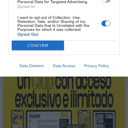
Índex
2P
Personal Data for Targeted Advertising.
Opted In
Empleo
I want to opt-out of Collection, Use,
Retention, Sale, and/or Sharing of my
Personal Data that Is Unrelated with the
Purposes for which it was collected.
Opted Out
Publicidad
CONFIRM
2P
2Playbook Club
Data Deletion
Data Access
Privacy Policy