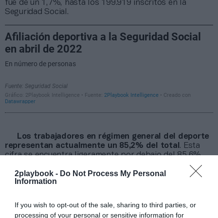
fue de un 1,7%, hasta los 199.919 inscritos en la
Seguridad Social.
Los trabajadores en régimen general del deporte
representan actualmente un 85,2% del total
. Esta
cifra se encuentra ligeramente por debajo del 85,6%
que suponía en el quinto mes del año, como
2playbook -
Do Not Process My Personal
consecuencia de la escalada en el número de
Information
autónomos y la caída en los trabajadores por cuenta
ajena. Hay que tener en cuenta que estas cifras no
contabilizan a los empleados que se encuentren en un
If you wish to opt-out of the sale, sharing to third parties, or
Expediente de Regulación Temporal del Empleo (Erte).
processing of your personal or sensitive information for