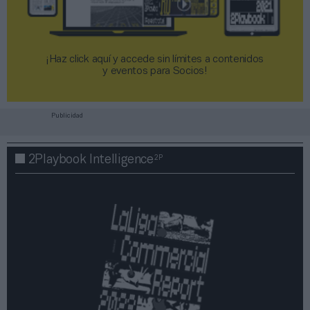
¡Haz click aquí y accede sin límites a contenidos
y eventos para Socios!​​​​​​​
Publicidad
2P
2Playbook Intelligence