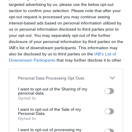
Respecto a los datos de junio de 2020, cuando
targeted advertising by us, please use the below opt-out
todavía continuaban algunas de las restricciones
section to confirm your selection. Please note that after your
adoptadas para contener la propagación de la
opt-out request is processed you may continue seeing
pandemia de coronavirus, el número de trabajadores
interest-based ads based on personal information utilized by
por cuenta ajena fue 16,7% superior, mientras que el de
us or personal information disclosed to third parties prior to
autónomos se sitúa un 8% por encima. En el conjunto
your opt-out. You may separately opt-out of the further
de la economía española, junio cerró con un incremento
disclosure of your personal information by third parties on the
de la afiliación de 76.948 personas, lo que supone el
mejor dato mensual comparado con el periodo
IAB’s list of downstream participants. This information may
prepandemia
also be disclosed by us to third parties on the
IAB’s List of
Downstream Participants
that may further disclose it to other
third parties.
Añadir
2Playbook
como fuente preferida de Google
de forma gratuita
Mantente informado con las últimas noticias de actualidad.
Personal Data Processing Opt Outs
ACTIVAR AHORA
I want to opt-out of the Sharing of my
personal data.
Opted In
Compartir
I want to opt-out of the Sale of my
Personal Data.
Imprimir
Opted In
I want to opt-out of processing my