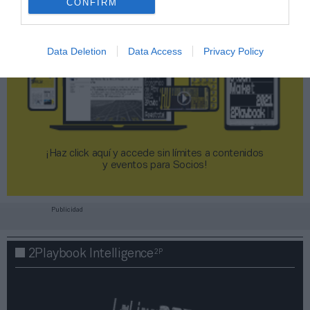
CONFIRM
Data Deletion
Data Access
Privacy Policy
¡Haz click aquí y accede sin límites a contenidos
y eventos para Socios!​​​​​​​
Publicidad
2P
2Playbook Intelligence