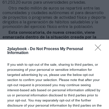
61.253,20 euros para universidades privadas.
Otro medio millón de euros se repartirá entre las
comunidades y ciudades autónomas el para desarrollo
de proyectos o programas de actividad física y deporte
dirigidos a la generación de hábitos saludables y la
promoción del ejercicio físico entre la población.
Esta convocatoria, de nueva creación, viene
enmarcada dentro de la situación creada por la
pandemia y la nueva normalidad
que ha seguido a las
etapas de confinamiento y desescalada, dónde la
2playbook -
Do Not Process My Personal
actividad física ha cobrado especial relevancia,
Information
poniéndose de manifiesto aún más, la necesidad de una
práctica regular de actividad física como un elemento
If you wish to opt-out of the sale, sharing to third parties, or
fundamental en la salud integral de las personas.
processing of your personal or sensitive information for
targeted advertising by us, please use the below opt-out
Añadir
2Playbook
como fuente preferida de Google
section to confirm your selection. Please note that after your
de forma gratuita
opt-out request is processed you may continue seeing
Mantente informado con las últimas noticias de actualidad.
ACTIVAR AHORA
interest-based ads based on personal information utilized by
us or personal information disclosed to third parties prior to
your opt-out. You may separately opt-out of the further
disclosure of your personal information by third parties on the
Compartir