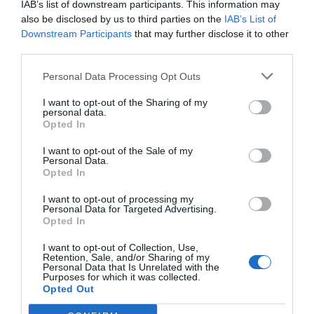
IAB’s list of downstream participants. This information may
also be disclosed by us to third parties on the
IAB’s List of
Imprimir
Downstream Participants
that may further disclose it to other
third parties.
Índex
2P
Personal Data Processing Opt Outs
CSD
I want to opt-out of the Sharing of my
personal data.
Opted In
Salud y deporte
I want to opt-out of the Sale of my
Personal Data.
Opted In
Publicidad
I want to opt-out of processing my
Personal Data for Targeted Advertising.
Opted In
2P
2Playbook Club
I want to opt-out of Collection, Use,
Retention, Sale, and/or Sharing of my
Personal Data that Is Unrelated with the
Purposes for which it was collected.
Opted Out