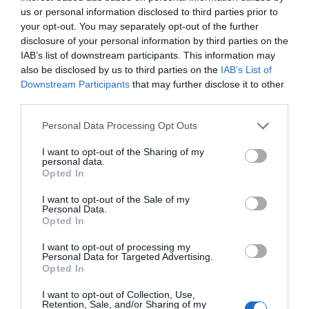
tenemos ante nosotros son lamentables”.
us or personal information disclosed to third parties prior to
your opt-out. You may separately opt-out of the further
disclosure of your personal information by third parties on the
Añadir
2Playbook
como fuente preferida de Google
IAB’s list of downstream participants. This information may
de forma gratuita
Mantente informado con las últimas noticias de actualidad.
also be disclosed by us to third parties on the
IAB’s List of
ACTIVAR AHORA
Downstream Participants
that may further disclose it to other
third parties.
Personal Data Processing Opt Outs
Compartir
I want to opt-out of the Sharing of my
personal data.
Imprimir
Opted In
Índex
2P
I want to opt-out of the Sale of my
Personal Data.
Opted In
Fifa
I want to opt-out of processing my
Personal Data for Targeted Advertising.
Opted In
Publicidad
I want to opt-out of Collection, Use,
Retention, Sale, and/or Sharing of my