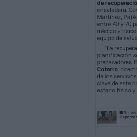
de recuperaci
ensaladera. C
Martínez, Pablo
entre 40 y 70 p
médico y físico
equipo de salud
“La recupera
planificación s
preparadores fí
Cotorro
, direc
de los servicio
clave de este p
estado físico y
Relaci
Deporte y