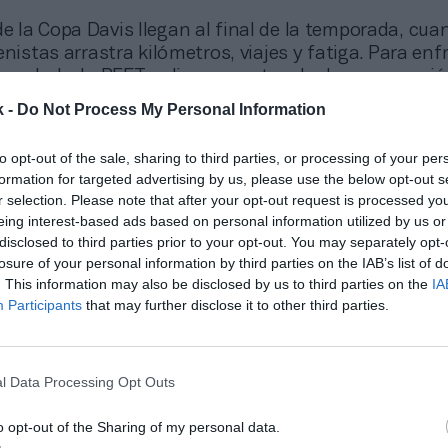
de la Copa Davis llegan al final de la temporada, cua
enistas arrastra kilómetros, viajes y fatiga. Para enfr
nsalud y la RFET aplica un protocolo de recuperació
e combina fisioterapia avanzada, control del sueño 
k -
Do Not Process My Personal Information
tada.
 se recuperan del esfuerzo en los partidos y entren
to opt-out of the sale, sharing to third parties, or processing of your per
 hielo y presoterapia
, llevan a cabo una suplement
formation for targeted advertising by us, please use the below opt-out s
r selection. Please note that after your opt-out request is processed y
ués de cada esfuerzo con batidos de proteínas y
eing interest-based ads based on personal information utilized by us or
ara acelerar la regeneración muscular, utilizan
disclosed to third parties prior to your opt-out. You may separately opt-
os naturales como el omega-3, cúrcuma o frutos roj
losure of your personal information by third parties on the IAB’s list of
bsoluta al sueño reparador y a las siestas estratégi
. This information may also be disclosed by us to third parties on the
IA
cuperación neuromuscular. “La nutrición y el descan
Participants
that may further disclose it to other third parties.
es del rendimiento deportivo. El descanso de calidad 
o una buena sesión de entrenamiento”, agrega el d
tado a Rafa Nadal.
l Data Processing Opt Outs
o opt-out of the Sharing of my personal data.