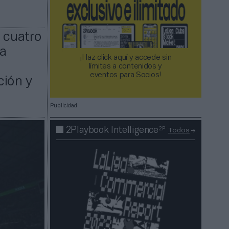
 cuatro
na
¡Haz click aquí y accede sin
límites a contenidos y
eventos para Socios!​​​​​​​
ción y
Publicidad
2P
2Playbook Intelligence
Todos