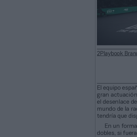
2Playbook Bran
El equipo espa
gran actuación 
el desenlace d
mundo de la raq
tendría que dis
En un format
dobles, si fue