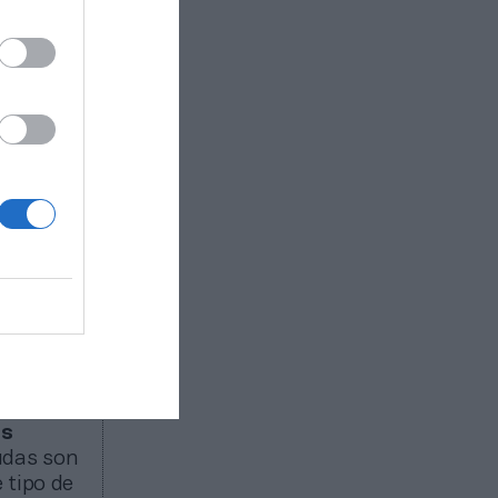
nis (RFET).
de
os según
ealiza
ular del
r la
 caso de
 y
mpetir y
as
das son
 tipo de