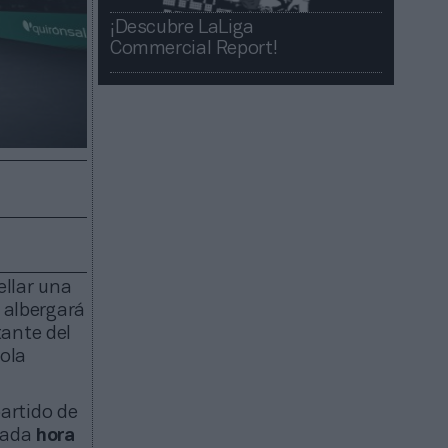
¡Descubre LaLiga
Commercial Report!​​
ellar una
 albergará
tante del
ñola
artido de
 cada
hora