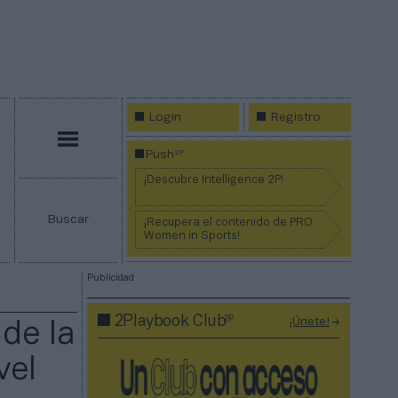
Login
Registro
Menú
2P
Push
¡Descubre Intelligence 2P!
Buscar
¡Recupera el contenido de PRO
Women in Sports!
Publicidad
2P
2Playbook Club
¡Únete!
de la
vel