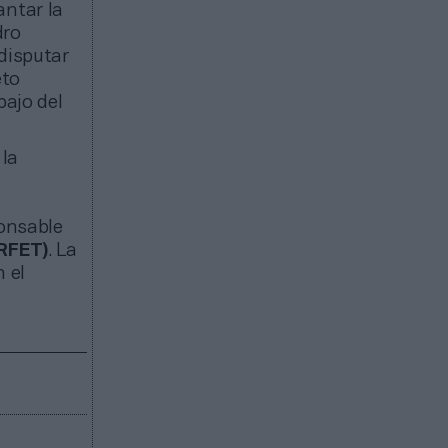
antar la
dro
disputar
eto
bajo del
 la
ponsable
(RFET)
. La
 el