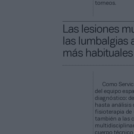
torneos.
Las lesiones mu
las lumbalgias 
más habituales 
Como Servici
del equipo espa
diagnóstico: d
hasta análisis
fisioterapia de
también a las 
multidisciplin
cuerpo técnico 