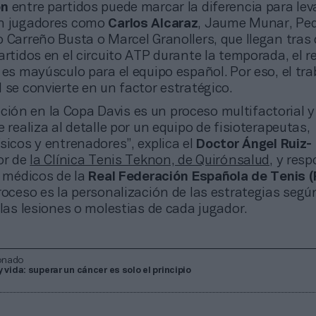
ón
entre partidos puede marcar la diferencia para lev
on jugadores como
Carlos Alcaraz
, Jaume Munar, Pe
 Carreño Busta o Marcel Granollers, que llegan tras 
artidos en el circuito ATP durante la temporada, el r
 es mayúsculo para el equipo español. Por eso, el tra
 se convierte en un factor estratégico.
ción en la Copa Davis es un proceso multifactorial y
e realiza al detalle por un equipo de fisioterapeutas,
sicos y entrenadores”, explica el
Doctor Ángel Ruiz-
tor de
la Clínica Tenis Teknon, de Quirónsalud
, y res
s médicos de la
Real Federación Española de Tenis 
roceso es la personalización de las estrategias según
 las lesiones o molestias de cada jugador.
onado
 vida: superar un cáncer es solo el principio