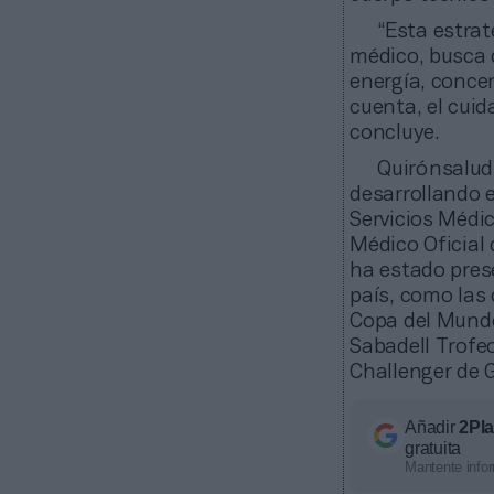
“Esta estrat
médico, busca q
energía, conce
cuenta, el cuid
concluye.
Quirónsalud
desarrollando 
Servicios Médic
Médico Oficial
ha estado pres
país, como las 
Copa del Mundo
Sabadell Trofe
Challenger de G
Añadir
2Pl
gratuita
Mantente infor