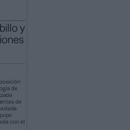
illo y
siones
posición
logía de
nzada
ientas de
raslada
quipo
ada con el