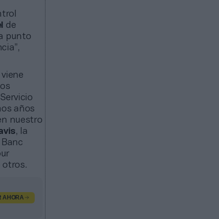
trol
el
de
da punto
cia”,
 viene
los
Servicio
imos años
en nuestro
avis
, la
n Banc
our
 otros.
R AHORA