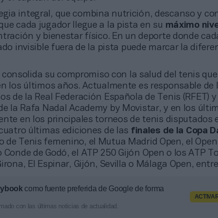
egia integral, que combina nutrición, descanso y con
ue cada jugador llegue a la pista en su
máximo niv
ntración y bienestar físico. En un deporte donde ca
ado invisible fuera de la pista puede marcar la diferen
 consolida su compromiso con la salud del tenis que
en los últimos años. Actualmente es responsable de 
os de la Real Federación Española de Tenis (RFET) y 
 de la Rafa Nadal Academy by Movistar, y en los últ
ente en los principales torneos de tenis disputados 
cuatro últimas ediciones de las
finales de la Copa D
 de Tenis femenino, el Mutua Madrid Open, el Ope
o Conde de Godó, el ATP 250 Gijón Open o los ATP T
irona, El Espinar, Gijón, Sevilla o Málaga Open, entre
aybook
como fuente preferida de Google de forma
ACTIVA
mado con las últimas noticias de actualidad.