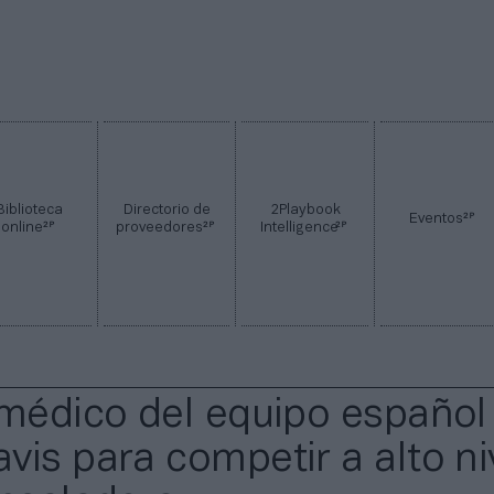
Biblioteca
Directorio de
2Playbook
2P
Eventos
2P
2P
2P
online
proveedores
Intelligence
 médico del equipo español 
vis para competir a alto ni