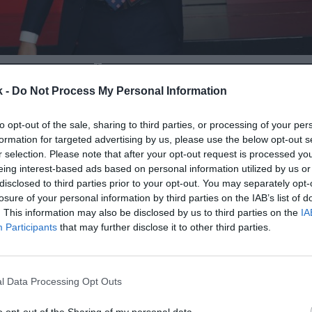
31 de marzo de 2021
k -
Do Not Process My Personal Information
Guardar
Me gusta
to opt-out of the sale, sharing to third parties, or processing of your per
formation for targeted advertising by us, please use the below opt-out s
ción Española de Fútbol (Rfef) cuenta con tres nuev
r selection. Please note that after your opt-out request is processed y
rgano rector del fútbol español ha incorporado a su
eing interest-based ads based on personal information utilized by us or
disclosed to third parties prior to your opt-out. You may separately opt-
an Laporta, en su calidad de nuevo presidente del F
losure of your personal information by third parties on the IAB’s list of
 como a las deportistas Laura del Río, exfutbolista e
. This information may also be disclosed by us to third parties on the
IA
bsoluta, y la nadadora Thais Henríquez, doble medal
Participants
that may further disclose it to other third parties.
l equipo de natación sincronizada.
enríquez formarán parte del Observatorio para la Ig
e ya están presentes la vicepresidenta de la Rfef, El
l Data Processing Opt Outs
 Valentín, campeona del mundo de halterofilia; junto
acional de la Absoluta femenina, Jorge Vilda; y el