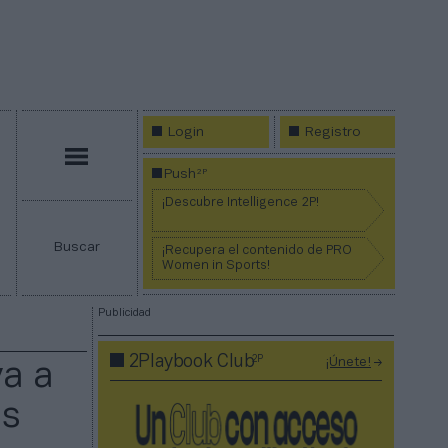
Login
Registro
Menú
2P
Push
¡Descubre Intelligence 2P!
Buscar
¡Recupera el contenido de PRO
Women in Sports!
Publicidad
2P
2Playbook Club
¡Únete!
va a
as