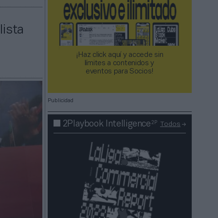
lista
¡Haz click aquí y accede sin
límites a contenidos y
eventos para Socios!​​​​​​​
Publicidad
2P
2Playbook Intelligence
Todos