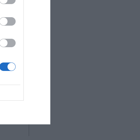
 los
un
 con un
s de
R AHORA