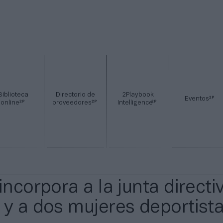
Biblioteca
Directorio de
2Playbook
2P
Eventos
2P
2P
2P
online
proveedores
Intelligence
incorpora a la junta directi
 y a dos mujeres deportist