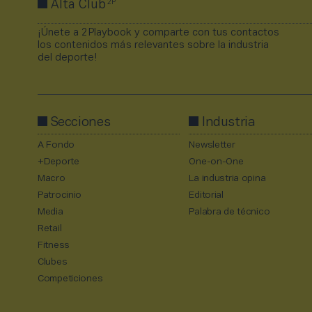
2P
Alta Club
¡Únete a 2Playbook y comparte con tus contactos
los contenidos más relevantes sobre la industria
del deporte!
Secciones
Industria
A Fondo
Newsletter
+Deporte
One-on-One
Macro
La industria opina
Patrocinio
Editorial
Media
Palabra de técnico
Retail
Fitness
Clubes
Competiciones