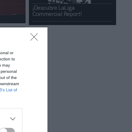
¡Descubre LaLiga
Commercial Report!​​
sonal or
ection to
os
ou may
 junta
 personal
out of the
C
 downstream
B’s List of
lista
ualdad
,
vira
 al