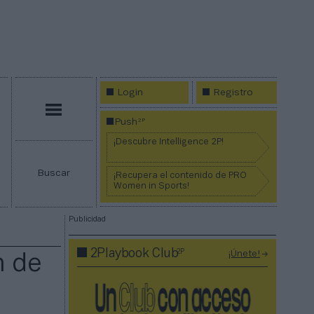
Login
Registro
Menú
2P
Push
¡Descubre Intelligence 2P!
Buscar
¡Recupera el contenido de PRO
Women in Sports!
Publicidad
2P
2Playbook Club
¡Únete!
n de