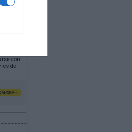
de la
ocen los
New
uipo de la
arse con
ones de
R AHORA