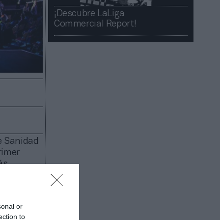
¡Descubre LaLiga
Commercial Report!​​
e Sanidad
rimer
ás
sonal or
ection to