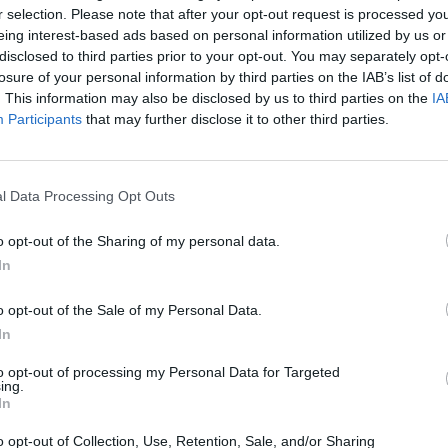
r selection. Please note that after your opt-out request is processed y
de las telecomunicaciones se desprenderá de su ram
eing interest-based ads based on personal information utilized by us or
 incluye Yahoo y AOL. La cantidad a desembolsar es 
disclosed to third parties prior to your opt-out. You may separately opt-
ialmente pagó Verizon por hacerse con ambos medios
losure of your personal information by third parties on the IAB’s list of
. This information may also be disclosed by us to third parties on the
IA
e Yahoo Sports, que se ha especializado como plata
Participants
that may further disclose it to other third parties.
os
fantasy
en las ligas norteamericanas.
e la ESL y Dreamhack pierde 12,2 millones de euros 
l Data Processing Opt Outs
re de 2021
o opt-out of the Sharing of my personal data.
s Group (MTG) cerró el primer trimestre con un au
In
9,4%, hasta 100 millones de euros. Su vertical de eSp
ros meses con una facturación de 24,1 millones de eu
o opt-out of the Sale of my Personal Data.
l de
gaming
aportó el 80% de la facturación.
In
to opt-out of processing my Personal Data for Targeted
a suiza se asegura la renovación de Swisscom a lar
ing.
In
 sido uno de los principales patrocinadores de la liga
3 y continuará durante cuatro temporadas más, ha
o opt-out of Collection, Use, Retention, Sale, and/or Sharing