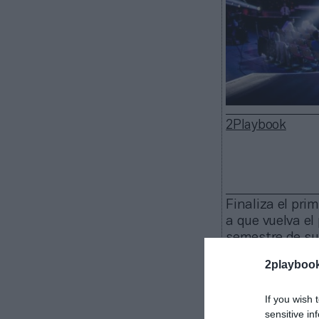
2Playbook
Finaliza el pr
a que vuelva el
semestre de su 
titulares:
2playboo
If you wish 
Verizon ven
sensitive in
Management po