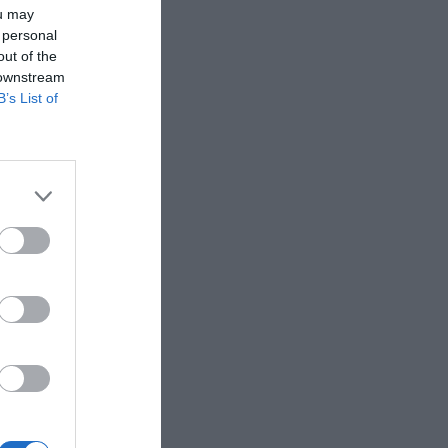
ou may
a
 personal
la mitad
out of the
, que
 downstream
B’s List of
forma de
en el
mento en
orts cerró
ros,
go plazo
 de fútbol
sta 2025.