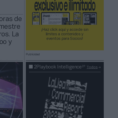
oras de
imestre
¡Haz click aquí y accede sin
ros. La
límites a contenidos y
eventos para Socios!​​​​​​​
oo y
Publicidad
2P
2Playbook Intelligence
Todos