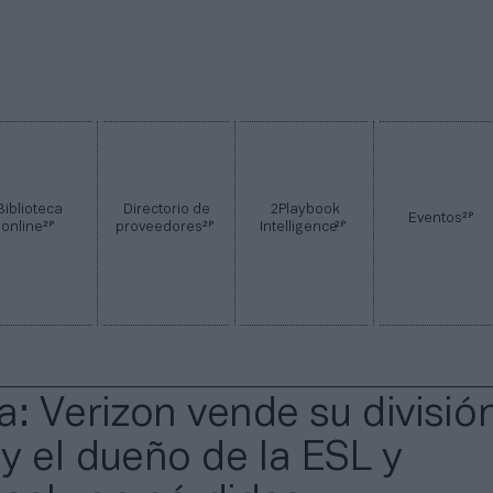
Biblioteca
Directorio de
2Playbook
2P
Eventos
2P
2P
2P
online
proveedores
Intelligence
a: Verizon vende su divisió
y el dueño de la ESL y