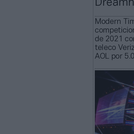
Dreamha
Modern Tim
competicion
de 2021 con
teleco Veri
AOL por 5.0