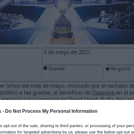
3 de mayo de 2021
Guardar
Me gusta
imer lunes del mes de mayo, marcado por el rechazo d
 público a las gradas, el beneficio de
Osasuna
en el p
ejercicio o los cambios en David Lloyd. El día deja m
k -
Do Not Process My Personal Information
to opt-out of the sale, sharing to third parties, or processing of your per
derá su división de medios al fondo Apollo Global
formation for targeted advertising by us, please use the below opt-out s
r 5.000 millones