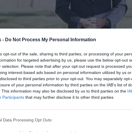
k -
Do Not Process My Personal Information
18 de agosto de 2023
to opt-out of the sale, sharing to third parties, or processing of your per
Guardar
Me gusta
formation for targeted advertising by us, please use the below opt-out s
r selection. Please note that after your opt-out request is processed y
eing interest-based ads based on personal information utilized by us or
ncia de directivos españoles en las principales estruc
disclosed to third parties prior to your opt-out. You may separately opt-
isión del deporte internacional.
El presidente de la 
losure of your personal information by third parties on the IAB’s list of
pañola de Atletismo (RFEA), Raúl Chapado
, ha sido 
. This information may also be disclosed by us to third parties on the
IA
presidente de la Federación Internacional de Atleti
Participants
that may further disclose it to other third parties.
l transcurso de su 54 Congreso Mundial que se está
Budapest, en el que
también se ha reelegido a su pr
.
l Data Processing Opt Outs
 presidente de la Rfea desde finales de 2016, era u