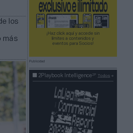
de los
¡Haz click aquí y accede sin
do más
límites a contenidos y
eventos para Socios!​​​​​​​
Publicidad
2P
2Playbook Intelligence
Todos