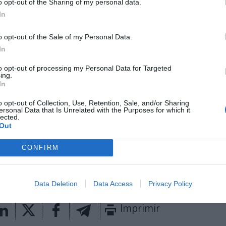
o opt-out of the Sharing of my personal data.
os
para las cuatro vicepresidencias del organismo qu
letismo mundial. De los 194 votos válidos -hubo un v
In
votaron-, Chapado contó con el respaldo de 119 y fue
o opt-out of the Sale of my Personal Data.
ato que contó con más apoyos, sólo superado por 
 154 sufragios.
In
o,
la Federación ha anunciado la incorporación de D
to opt-out of processing my Personal Data for Targeted
ing.
ador global
y socio de aceleración de la transformaci
In
próximas temporadas, hasta diciembre de 2029. Deloi
mado acuerdos con el Comité Olímpico Internacional (
o opt-out of Collection, Use, Retention, Sale, and/or Sharing
ersonal Data that Is Unrelated with the Purposes for which it
lected.
Out
aybook
como fuente preferida de Google de forma
ACTIVA
CONFIRM
mado con las últimas noticias de actualidad.
Data Deletion
Data Access
Privacy Policy
Imprimir