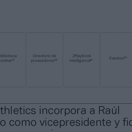
Biblioteca
Directorio de
2Playbook
2P
Eventos
2P
2P
2P
online
proveedores
Intelligence
thletics incorpora a Raúl
 como vicepresidente y fi