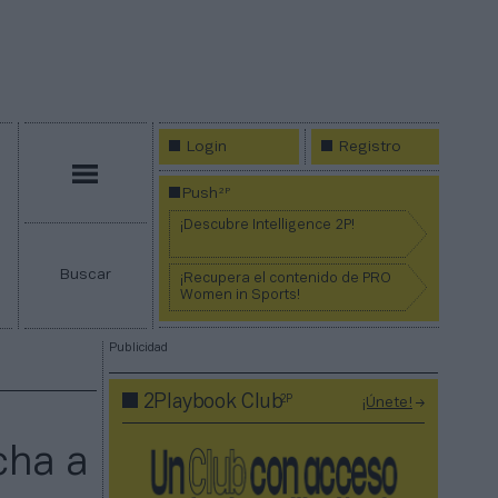
Login
Registro
Menú
2P
Push
¡Descubre Intelligence 2P!
Buscar
¡Recupera el contenido de PRO
Women in Sports!
Publicidad
2P
2Playbook Club
¡Únete!
cha a