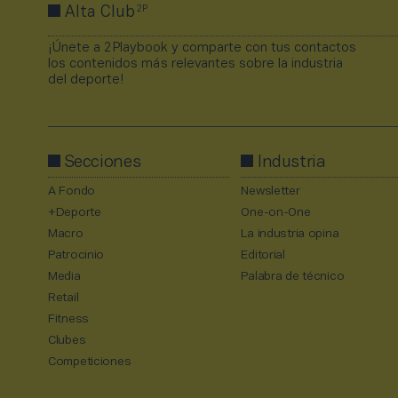
2P
Alta Club
¡Únete a 2Playbook y comparte con tus contactos
los contenidos más relevantes sobre la industria
del deporte!
Secciones
Industria
A Fondo
Newsletter
+Deporte
One-on-One
Macro
La industria opina
Patrocinio
Editorial
Media
Palabra de técnico
Retail
Fitness
Clubes
Competiciones