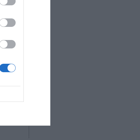
e rige los
oto nulo y
 el
Restrepo,
eloitte
ón digital
tte
COI) y la
R AHORA