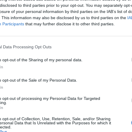
disclosed to third parties prior to your opt-out. You may separately opt-
n cuatro paquetes correspondientes a la Ligue-1 y do
losure of your personal information by third parties on the IAB’s list of
L’Equipe
, ninguno de los últimos socios audiovisuale
. This information may also be disclosed by us to third parties on the
IA
al+ y beIN Sports
, se ha presentado al concurso. La
Participants
that may further disclose it to other third parties.
ncesa de pago tiene sublicenciado el pequeño paque
ts, pero pidió a la LVP que sacara a concurso todos
 a lo que se negó la LFP semanas atrás.
l Data Processing Opt Outs
so se ha realizado después de que
Mediapro aceptar
e euros en concepto de indemnización
para deshacer
o opt-out of the Sharing of my personal data.
tario -de hasta el 80%- de los derechos.
In
gociaciones por encontrar un nuevo socio audiovisua
o opt-out of the Sale of my Personal Data.
e la LFP, Vincent Labrune, cogió un avión en las últ
In
ajar a Qatar y tratar de atraer a beIN Sports a la pu
sar de que el PSG es propiedad de la familia real cata
to opt-out of processing my Personal Data for Targeted
ing.
n resultado mejor
las negociaciones iniciadas con l
In
utbolistas de la Ligue-1
, a los que
la liga les solicit
o opt-out of Collection, Use, Retention, Sale, and/or Sharing
0% para poder hacer “sostenible” la competición y 
ersonal Data that Is Unrelated with the Purposes for which it
 hay acuerdo, y “estamos inquietos”, ha asegurado e
lected.