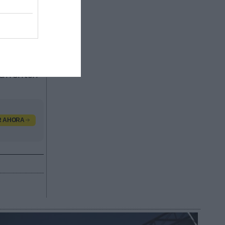
Unfp).
ción para
os
 afronten
R AHORA