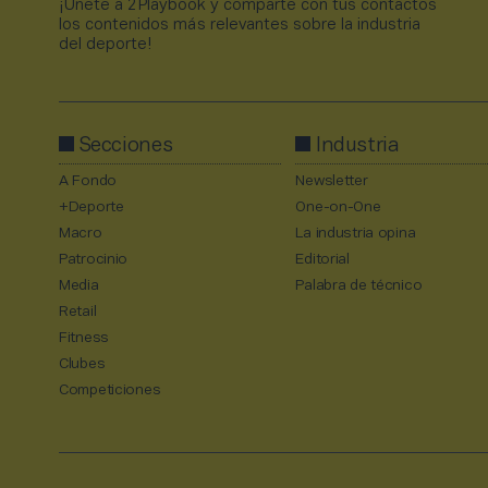
¡Únete a 2Playbook y comparte con tus contactos
los contenidos más relevantes sobre la industria
del deporte!
Secciones
Industria
A Fondo
Newsletter
+Deporte
One-on-One
Macro
La industria opina
Patrocinio
Editorial
Media
Palabra de técnico
Retail
Fitness
Clubes
Competiciones