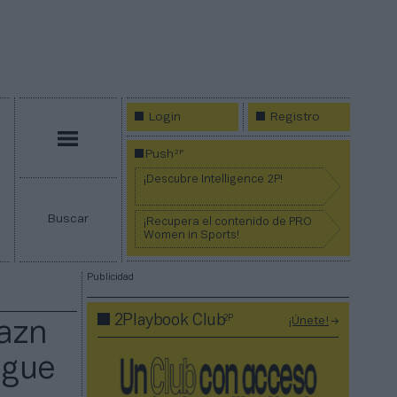
Login
Registro
Menú
2P
Push
¡Descubre Intelligence 2P!
Buscar
¡Recupera el contenido de PRO
Women in Sports!
Publicidad
2P
2Playbook Club
¡Únete!
azn
igue