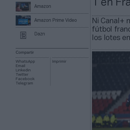
1 en Fr
Amazon
Ni Canal+ n
Amazon Prime Video
fútbol fran
Dazn
los lotes e
Compartir
WhatsApp
Imprimir
Email
Linkedin
Twitter
Facebook
Telegram