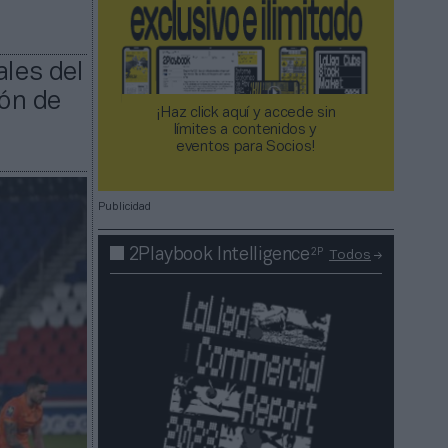
ales del
ión de
¡Haz click aquí y accede sin
límites a contenidos y
eventos para Socios!​​​​​​​
Publicidad
2P
2Playbook Intelligence
Todos