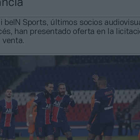
ancia
i beIN Sports, últimos socios audiovisu
cés, han presentado oferta en la licitac
n venta.