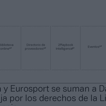
Biblioteca
Directorio de
2Playbook
2P
Eventos
2P
2P
2P
online
proveedores
Intelligence
y Eurosport se suman a D
uja por los derechos de la L