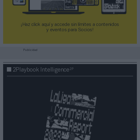
¡Haz click aquí y accede sin límites a contenidos
y eventos para Socios!​​​​​​​
Publicidad
2P
2Playbook Intelligence