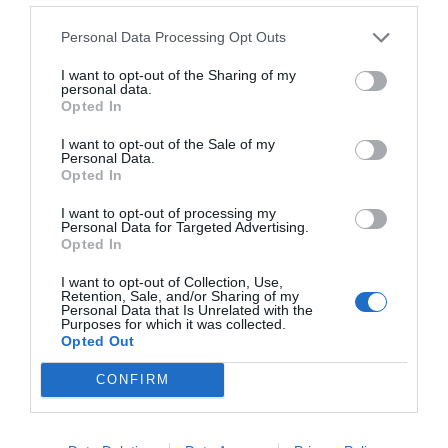
150 millones de euros
. De este modo, descontados los
derechos audiovisuales adquiridos, la fuerza comercial y
Personal Data Processing Opt Outs
demás gastos operativos, el ingreso neto para los
clubes podría situarse en torno a 120 millones de
I want to opt-out of the Sharing of my
euros. “Es doblar lo que ahora se está consiguiendo por
personal data.
Opted In
esta vía tras los acuerdos alcanzados con los
operadores durante la pandemia”, enfatizaban.
I want to opt-out of the Sale of my
Personal Data.
Añadir
2Playbook
como fuente preferida de Google
Opted In
de forma gratuita
Mantente informado con las últimas noticias de actualidad.
I want to opt-out of processing my
Personal Data for Targeted Advertising.
ACTIVAR AHORA
Opted In
I want to opt-out of Collection, Use,
Retention, Sale, and/or Sharing of my
Compartir
Personal Data that Is Unrelated with the
Purposes for which it was collected.
Opted Out
Imprimir
CONFIRM
Índex
2P