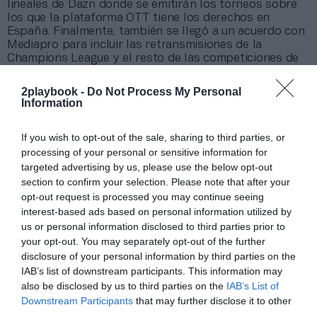
lineales de Dazn donde se emitirán los torneos sobre
los que la plataforma OTT tiene los derechos en
España. Finalmente, también se llegó a un acuerdo con
Mediapro para incluir las retransmisiones de la
Champions League y el resto de las competiciones de
clubes de Uefa.
La principal novedad respetico al negocio de LaLiga
2playbook -
Do Not Process My Personal
Information
con los bares llega en su comercialización puesto que
LaLiga
se ha apoyado en la cervecera Mahou-San
Miguel
,
nuevo patrocinador global de la competición
If you wish to opt-out of the sale, sharing to third parties, or
desde este verano
, para aprovechar su capacidad de
processing of your personal or sensitive information for
llegada a bares y restaurantes en todo el territorio
targeted advertising by us, please use the below opt-out
nacional y su conocimiento del canal horeca.
section to confirm your selection. Please note that after your
La gestora del fútbol español ha decidido
opt-out request is processed you may continue seeing
segmentar las tarifas según la tipología del
interest-based ads based on personal information utilized by
establecimiento, el tamaño de la población de la
us or personal information disclosed to third parties prior to
localidad en que esté ubicado y su capacidad. Se trata
de tarifas mayoristas, puesto que serán los
your opt-out. You may separately opt-out of the further
operadores, en último término los que establezcan el
disclosure of your personal information by third parties on the
precio final de la suscripción.
IAB’s list of downstream participants. This information may
El plan de negocio definido en las oficinas de
also be disclosed by us to third parties on the
IAB’s List of
Torrelaguna 60 establecen un objetivo de conseguir
Downstream Participants
that may further disclose it to other
unos ingresos anuales brutos de aproximadamente
third parties.