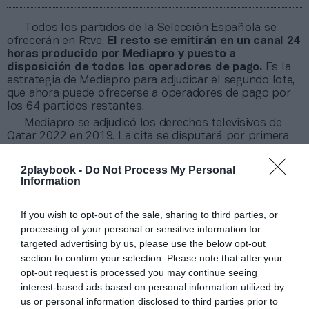
Todos los partidos de la Selección Española se
ofrecerán en Rtve.
El resto se emitirán en un canal 24
horas producido por Mediapro y puesto a
disposición de todos los operadores de pago.
Es la
estrategia de Mediapro para adjudicar el segundo lote,
que ahora puede ofrecerse a operadores de pago por
los 64 partidos restantes.
Mediapro se adjudicó los derechos televisivos de
Qatar 2022 en 2019. La cita se disputará por primera
vez en invierno, entre el 21 de noviembre y el 18 de
diciembre. Se desconoce cómo podrá rentabilizar Rtve
2playbook -
Do Not Process My Personal
la inversión, ya que operadores como Mediaset o
Information
Atresmedia habían cifrado el retorno de la cifra en
unos 20 millones de euros y Rtve no puede emitir
If you wish to opt-out of the sale, sharing to third parties, or
publicidad por su propia regulación.
processing of your personal or sensitive information for
targeted advertising by us, please use the below opt-out
Añadir
2Playbook
como fuente preferida de Google
section to confirm your selection. Please note that after your
de forma gratuita
Mantente informado con las últimas noticias de actualidad.
opt-out request is processed you may continue seeing
ACTIVAR AHORA
interest-based ads based on personal information utilized by
us or personal information disclosed to third parties prior to