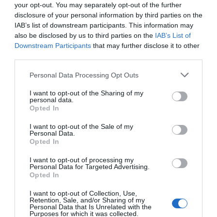
your opt-out. You may separately opt-out of the further
disclosure of your personal information by third parties on the
Compartir
IAB’s list of downstream participants. This information may
also be disclosed by us to third parties on the
IAB’s List of
Imprimir
Downstream Participants
that may further disclose it to other
third parties.
Índex
2P
Personal Data Processing Opt Outs
Rtve
I want to opt-out of the Sharing of my
personal data.
Opted In
Fifa
I want to opt-out of the Sale of my
Personal Data.
Mediapro
Opted In
I want to opt-out of processing my
Personal Data for Targeted Advertising.
Opted In
Publicidad
I want to opt-out of Collection, Use,
Retention, Sale, and/or Sharing of my
Personal Data that Is Unrelated with the
2P
2Playbook Club
Purposes for which it was collected.