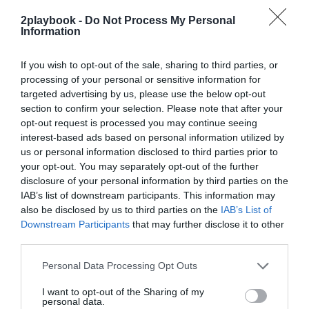
exclusivo!
2playbook -
Do Not Process My Personal
Information
¡Suscríbete!
Inicia sesión
If you wish to opt-out of the sale, sharing to third parties, or
processing of your personal or sensitive information for
targeted advertising by us, please use the below opt-out
Compartir
section to confirm your selection. Please note that after your
opt-out request is processed you may continue seeing
Imprimir
interest-based ads based on personal information utilized by
us or personal information disclosed to third parties prior to
your opt-out. You may separately opt-out of the further
Índex
2P
disclosure of your personal information by third parties on the
IAB’s list of downstream participants. This information may
AW Lab
also be disclosed by us to third parties on the
IAB’s List of
Downstream Participants
that may further disclose it to other
third parties.
Publicidad
Personal Data Processing Opt Outs
I want to opt-out of the Sharing of my
personal data.
2P
2Playbook Club