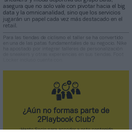
asegura que no solo vale con pivotar hacia el big
data y la omnicanalidad, sino que los servicios
jugarán un papel cada vez más destacado en el
retail.
Para las tiendas de ciclismo el taller se ha convertido
en una de las patas fundamentales de su negocio. Nike
ha apostado por integrar talleres de personalización
de sneakers y otras experiencias en sus tiendas. Foot
Locker incluso cuenta con
¿Aún no formas parte de
2Playbook Club?
¡Hazte Socio para acceder a este contenido